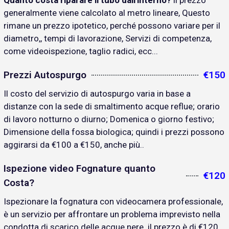
Quanto costa riparare il tubo dall'interno?
il prezzo
generalmente viene calcolato al metro lineare, Questo
rimane un prezzo ipotetico, perché possono variare per il
diametro,, tempi di lavorazione, Servizi di competenza,
come videoispezione, taglio radici, ecc...
Prezzi Autospurgo
€150
Il costo del servizio di autospurgo varia in base a
distanze con la sede di smaltimento acque reflue; orario
di lavoro notturno o diurno; Domenica o giorno festivo;
Dimensione della fossa biologica; quindi i prezzi possono
aggirarsi da €100 a €150, anche più..
Ispezione video Fognature quanto
€120
Costa?
Ispezionare la fognatura con videocamera professionale,
è un servizio per affrontare un problema imprevisto nella
condotta di scarico delle acque nere. il prezzo è di €120..