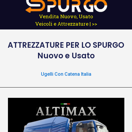
Vendita Nuovo, Usato
Veicoli e Attrezzature | >>
ATTREZZATURE
PER LO SPURGO
Nuovo e Usato
Ugelli Con Catena Italia