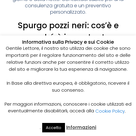
consulenza gratuita e un preventivo
personalizzato.
Spurgo pozzi neri: cos’è e
perché è importante
Informativa sulla Privacy e sui Cookie
I pozzi neri sono delle strutture sotterranee utilizzate
Gentile Lettore, il nostro sito utilizza dei cookie che sono
per la raccolta delle acque reflue domestiche,
importanti per il regolare funzionamento del sito e delle
soprattutto in zone dove non è disponibile un
relative funzioni anche per consentire il corretto utilizzo
sistema di smaltimento delle acque fognarie. Lo
del sito e migliorare la tua esperienza di navigazione.
spurgo dei pozzi neri è un’operazione essenziale
per garantire il corretto funzionamento del sistema
In Base alla direttiva europea, è obbligatorio, ricevere il
e prevenire il rischio di allagamenti, cattivi odori e
suo consenso.
infezioni.
Come funziona lo spurgo dei pozzi neri
Per maggiori informazioni, conoscere i cookie utilizzati ed
Lo spurgo dei pozzi neri viene effettuato mediante
eventualmente disabilitarli, accedi alla
Cookie Policy
.
l’utilizzo di apposite pompe e attrezzature
specifiche, in grado di aspirare e rimuovere le
.
Informazioni
Accetto
acque reflue e i sedimenti accumulati all’interno del
Il Mio
Prezzi
Home
Cerca
Account
Spurgo
pozzo. Il materiale estratto viene poi trasportato in