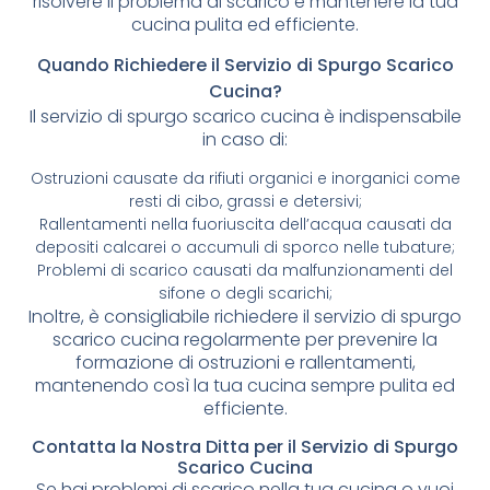
risolvere il problema di scarico e mantenere la tua
cucina pulita ed efficiente.
Quando Richiedere il Servizio di Spurgo Scarico
Cucina?
Il servizio di spurgo scarico cucina è indispensabile
in caso di:
Ostruzioni causate da rifiuti organici e inorganici come
resti di cibo, grassi e detersivi;
Rallentamenti nella fuoriuscita dell’acqua causati da
depositi calcarei o accumuli di sporco nelle tubature;
Problemi di scarico causati da malfunzionamenti del
sifone o degli scarichi;
Inoltre, è consigliabile richiedere il servizio di spurgo
scarico cucina regolarmente per prevenire la
formazione di ostruzioni e rallentamenti,
mantenendo così la tua cucina sempre pulita ed
efficiente.
Contatta la Nostra Ditta per il Servizio di Spurgo
Scarico Cucina
Se hai problemi di scarico nella tua cucina o vuoi