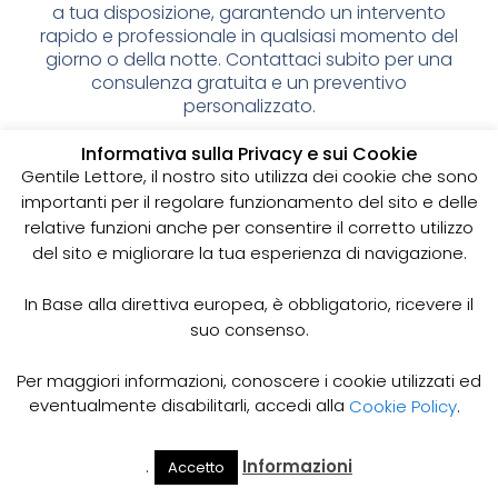
a tua disposizione, garantendo un intervento
rapido e professionale in qualsiasi momento del
giorno o della notte. Contattaci subito per una
consulenza gratuita e un preventivo
personalizzato.
Spurgo pozzi neri: cos’è e
Informativa sulla Privacy e sui Cookie
Gentile Lettore, il nostro sito utilizza dei cookie che sono
perché è importante
importanti per il regolare funzionamento del sito e delle
relative funzioni anche per consentire il corretto utilizzo
I pozzi neri sono delle strutture sotterranee utilizzate
del sito e migliorare la tua esperienza di navigazione.
per la raccolta delle acque reflue domestiche,
soprattutto in zone dove non è disponibile un
sistema di smaltimento delle acque fognarie. Lo
In Base alla direttiva europea, è obbligatorio, ricevere il
spurgo dei pozzi neri è un’operazione essenziale
suo consenso.
per garantire il corretto funzionamento del sistema
e prevenire il rischio di allagamenti, cattivi odori e
Per maggiori informazioni, conoscere i cookie utilizzati ed
infezioni.
eventualmente disabilitarli, accedi alla
Cookie Policy
.
Come funziona lo spurgo dei pozzi neri
Lo spurgo dei pozzi neri viene effettuato mediante
.
Informazioni
Accetto
Il Mio
Prezzi
Home
Cerca
l’utilizzo di apposite pompe e attrezzature
Account
Spurgo