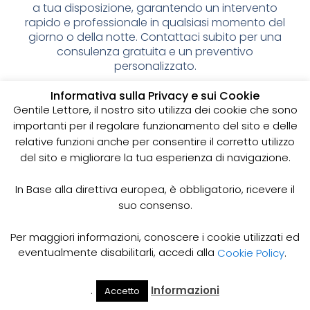
a tua disposizione, garantendo un intervento
rapido e professionale in qualsiasi momento del
giorno o della notte. Contattaci subito per una
consulenza gratuita e un preventivo
personalizzato.
Spurgo pozzi neri: cos’è e
Informativa sulla Privacy e sui Cookie
Gentile Lettore, il nostro sito utilizza dei cookie che sono
perché è importante
importanti per il regolare funzionamento del sito e delle
relative funzioni anche per consentire il corretto utilizzo
I pozzi neri sono delle strutture sotterranee utilizzate
del sito e migliorare la tua esperienza di navigazione.
per la raccolta delle acque reflue domestiche,
soprattutto in zone dove non è disponibile un
sistema di smaltimento delle acque fognarie. Lo
In Base alla direttiva europea, è obbligatorio, ricevere il
spurgo dei pozzi neri è un’operazione essenziale
suo consenso.
per garantire il corretto funzionamento del sistema
e prevenire il rischio di allagamenti, cattivi odori e
Per maggiori informazioni, conoscere i cookie utilizzati ed
infezioni.
eventualmente disabilitarli, accedi alla
Cookie Policy
.
Come funziona lo spurgo dei pozzi neri
Lo spurgo dei pozzi neri viene effettuato mediante
.
Informazioni
Accetto
Il Mio
Prezzi
Home
Cerca
l’utilizzo di apposite pompe e attrezzature
Account
Spurgo