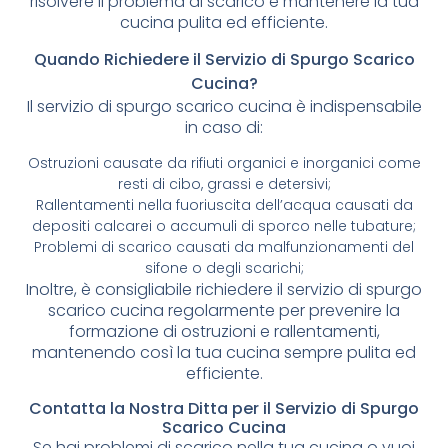
risolvere il problema di scarico e mantenere la tua
cucina pulita ed efficiente.
Quando Richiedere il Servizio di Spurgo Scarico
Cucina?
Il servizio di spurgo scarico cucina è indispensabile
in caso di:
Ostruzioni causate da rifiuti organici e inorganici come
resti di cibo, grassi e detersivi;
Rallentamenti nella fuoriuscita dell’acqua causati da
depositi calcarei o accumuli di sporco nelle tubature;
Problemi di scarico causati da malfunzionamenti del
sifone o degli scarichi;
Inoltre, è consigliabile richiedere il servizio di spurgo
scarico cucina regolarmente per prevenire la
formazione di ostruzioni e rallentamenti,
mantenendo così la tua cucina sempre pulita ed
efficiente.
Contatta la Nostra Ditta per il Servizio di Spurgo
Scarico Cucina
Se hai problemi di scarico nella tua cucina o vuoi