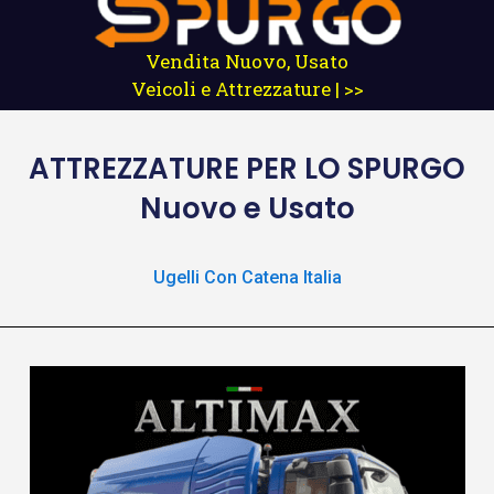
Vendita Nuovo, Usato
Veicoli e Attrezzature | >>
ATTREZZATURE
PER LO SPURGO
Nuovo e Usato
Ugelli Con Catena Italia