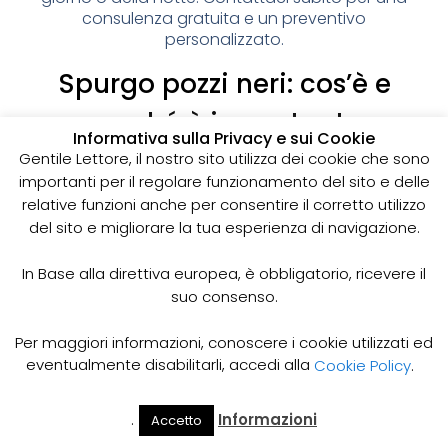
consulenza gratuita e un preventivo
personalizzato.
Spurgo pozzi neri: cos’è e
perché è importante
Informativa sulla Privacy e sui Cookie
I pozzi neri sono delle strutture sotterranee utilizzate
Gentile Lettore, il nostro sito utilizza dei cookie che sono
per la raccolta delle acque reflue domestiche,
importanti per il regolare funzionamento del sito e delle
soprattutto in zone dove non è disponibile un
relative funzioni anche per consentire il corretto utilizzo
sistema di smaltimento delle acque fognarie. Lo
del sito e migliorare la tua esperienza di navigazione.
spurgo dei pozzi neri è un’operazione essenziale
per garantire il corretto funzionamento del sistema
In Base alla direttiva europea, è obbligatorio, ricevere il
e prevenire il rischio di allagamenti, cattivi odori e
suo consenso.
infezioni.
Come funziona lo spurgo dei pozzi neri
Per maggiori informazioni, conoscere i cookie utilizzati ed
Lo spurgo dei pozzi neri viene effettuato mediante
eventualmente disabilitarli, accedi alla
Cookie Policy
.
l’utilizzo di apposite pompe e attrezzature
specifiche, in grado di aspirare e rimuovere le
.
Informazioni
Accetto
acque reflue e i sedimenti accumulati all’interno del
Il Mio
Prezzi
Home
Cerca
Account
Spurgo
pozzo. Il materiale estratto viene poi trasportato in