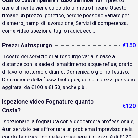
Quanto costa riparare il tubo dall'interno?
il prezzo
generalmente viene calcolato al metro lineare, Questo
rimane un prezzo ipotetico, perché possono variare per il
diametro,, tempi di lavorazione, Servizi di competenza,
come videoispezione, taglio radici, ecc...
Prezzi Autospurgo
€150
Il costo del servizio di autospurgo varia in base a
distanze con la sede di smaltimento acque reflue; orario
di lavoro notturno o diurno; Domenica o giorno festivo;
Dimensione della fossa biologica; quindi i prezzi possono
aggirarsi da €100 a €150, anche più..
Ispezione video Fognature quanto
€120
Costa?
Ispezionare la fognatura con videocamera professionale,
è un servizio per affrontare un problema imprevisto nella
condotta di scarico delle acque nere. il prezzo è di €120..