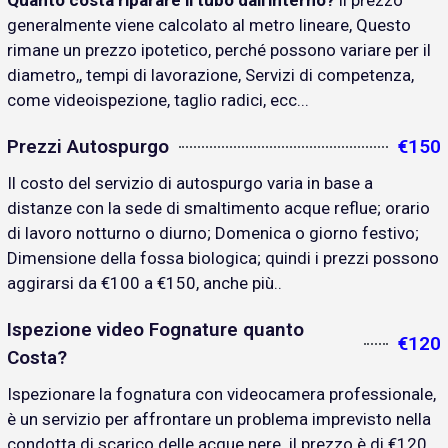
Quanto costa riparare il tubo dall'interno?
il prezzo
generalmente viene calcolato al metro lineare, Questo
rimane un prezzo ipotetico, perché possono variare per il
diametro,, tempi di lavorazione, Servizi di competenza,
come videoispezione, taglio radici, ecc...
Prezzi Autospurgo
€150
Il costo del servizio di autospurgo varia in base a
distanze con la sede di smaltimento acque reflue; orario
di lavoro notturno o diurno; Domenica o giorno festivo;
Dimensione della fossa biologica; quindi i prezzi possono
aggirarsi da €100 a €150, anche più..
Ispezione video Fognature quanto
€120
Costa?
Ispezionare la fognatura con videocamera professionale,
è un servizio per affrontare un problema imprevisto nella
condotta di scarico delle acque nere. il prezzo è di €120..