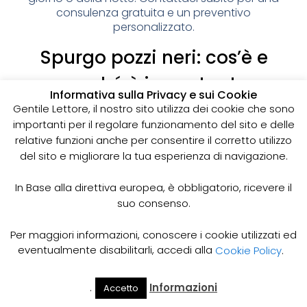
consulenza gratuita e un preventivo
personalizzato.
Spurgo pozzi neri: cos’è e
perché è importante
Informativa sulla Privacy e sui Cookie
I pozzi neri sono delle strutture sotterranee utilizzate
Gentile Lettore, il nostro sito utilizza dei cookie che sono
per la raccolta delle acque reflue domestiche,
importanti per il regolare funzionamento del sito e delle
soprattutto in zone dove non è disponibile un
relative funzioni anche per consentire il corretto utilizzo
sistema di smaltimento delle acque fognarie. Lo
del sito e migliorare la tua esperienza di navigazione.
spurgo dei pozzi neri è un’operazione essenziale
per garantire il corretto funzionamento del sistema
In Base alla direttiva europea, è obbligatorio, ricevere il
e prevenire il rischio di allagamenti, cattivi odori e
suo consenso.
infezioni.
Come funziona lo spurgo dei pozzi neri
Per maggiori informazioni, conoscere i cookie utilizzati ed
Lo spurgo dei pozzi neri viene effettuato mediante
eventualmente disabilitarli, accedi alla
Cookie Policy
.
l’utilizzo di apposite pompe e attrezzature
specifiche, in grado di aspirare e rimuovere le
.
Informazioni
Accetto
acque reflue e i sedimenti accumulati all’interno del
Il Mio
Prezzi
Home
Cerca
Account
Spurgo
pozzo. Il materiale estratto viene poi trasportato in