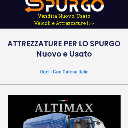
Vendita Nuovo, Usato
Veicoli e Attrezzature | >>
ATTREZZATURE
PER LO SPURGO
Nuovo e Usato
Ugelli Con Catena Italia