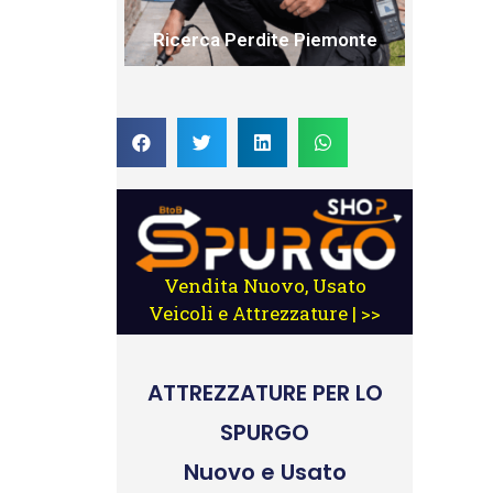
Ricerca Perdite Piemonte
Vendita Nuovo, Usato
Veicoli e Attrezzature | >>
ATTREZZATURE
PER LO
SPURGO
Nuovo e Usato