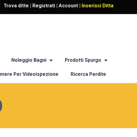
Trova ditte |
Registrati
|
Account
|
Inserisci Ditta
Noleggio Bagni
Prodotti Spurgo
mere Per Videoispezione
Ricerca Perdite