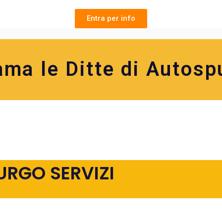
Entra per info
ama le Ditte di Autosp
URGO SERVIZI