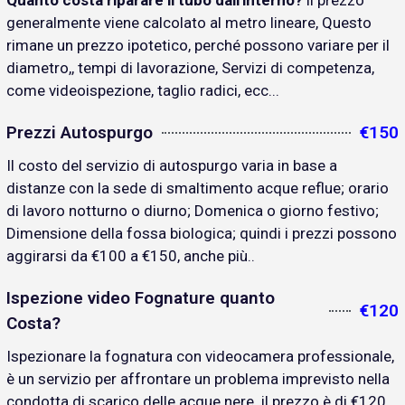
Quanto costa riparare il tubo dall'interno?
il prezzo
generalmente viene calcolato al metro lineare, Questo
rimane un prezzo ipotetico, perché possono variare per il
diametro,, tempi di lavorazione, Servizi di competenza,
come videoispezione, taglio radici, ecc...
Prezzi Autospurgo
€150
Il costo del servizio di autospurgo varia in base a
distanze con la sede di smaltimento acque reflue; orario
di lavoro notturno o diurno; Domenica o giorno festivo;
Dimensione della fossa biologica; quindi i prezzi possono
aggirarsi da €100 a €150, anche più..
Ispezione video Fognature quanto
€120
Costa?
Ispezionare la fognatura con videocamera professionale,
è un servizio per affrontare un problema imprevisto nella
condotta di scarico delle acque nere. il prezzo è di €120..