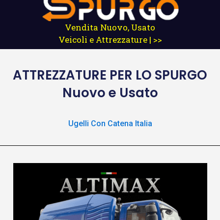
Vendita Nuovo, Usato
Veicoli e Attrezzature | >>
ATTREZZATURE
PER LO SPURGO
Nuovo e Usato
Ugelli Con Catena Italia