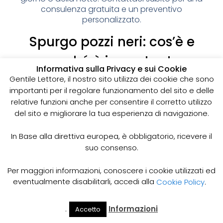
consulenza gratuita e un preventivo
personalizzato.
Spurgo pozzi neri: cos’è e
perché è importante
Informativa sulla Privacy e sui Cookie
I pozzi neri sono delle strutture sotterranee utilizzate
Gentile Lettore, il nostro sito utilizza dei cookie che sono
per la raccolta delle acque reflue domestiche,
importanti per il regolare funzionamento del sito e delle
soprattutto in zone dove non è disponibile un
relative funzioni anche per consentire il corretto utilizzo
sistema di smaltimento delle acque fognarie. Lo
del sito e migliorare la tua esperienza di navigazione.
spurgo dei pozzi neri è un’operazione essenziale
per garantire il corretto funzionamento del sistema
In Base alla direttiva europea, è obbligatorio, ricevere il
e prevenire il rischio di allagamenti, cattivi odori e
suo consenso.
infezioni.
Come funziona lo spurgo dei pozzi neri
Per maggiori informazioni, conoscere i cookie utilizzati ed
Lo spurgo dei pozzi neri viene effettuato mediante
eventualmente disabilitarli, accedi alla
Cookie Policy
.
l’utilizzo di apposite pompe e attrezzature
specifiche, in grado di aspirare e rimuovere le
.
Informazioni
Accetto
acque reflue e i sedimenti accumulati all’interno del
Il Mio
Prezzi
Home
Cerca
Account
Spurgo
pozzo. Il materiale estratto viene poi trasportato in