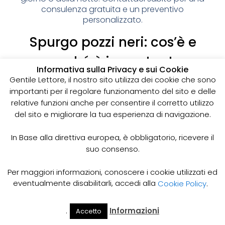
consulenza gratuita e un preventivo
personalizzato.
Spurgo pozzi neri: cos’è e
perché è importante
Informativa sulla Privacy e sui Cookie
I pozzi neri sono delle strutture sotterranee utilizzate
Gentile Lettore, il nostro sito utilizza dei cookie che sono
per la raccolta delle acque reflue domestiche,
importanti per il regolare funzionamento del sito e delle
soprattutto in zone dove non è disponibile un
relative funzioni anche per consentire il corretto utilizzo
sistema di smaltimento delle acque fognarie. Lo
del sito e migliorare la tua esperienza di navigazione.
spurgo dei pozzi neri è un’operazione essenziale
per garantire il corretto funzionamento del sistema
In Base alla direttiva europea, è obbligatorio, ricevere il
e prevenire il rischio di allagamenti, cattivi odori e
suo consenso.
infezioni.
Come funziona lo spurgo dei pozzi neri
Per maggiori informazioni, conoscere i cookie utilizzati ed
Lo spurgo dei pozzi neri viene effettuato mediante
eventualmente disabilitarli, accedi alla
Cookie Policy
.
l’utilizzo di apposite pompe e attrezzature
specifiche, in grado di aspirare e rimuovere le
.
Informazioni
Accetto
acque reflue e i sedimenti accumulati all’interno del
Il Mio
Prezzi
Home
Cerca
Account
Spurgo
pozzo. Il materiale estratto viene poi trasportato in