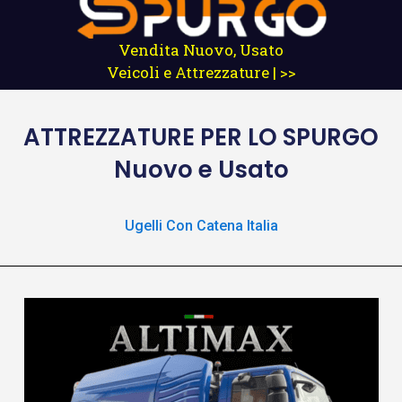
Vendita Nuovo, Usato
Veicoli e Attrezzature | >>
ATTREZZATURE
PER LO SPURGO
Nuovo e Usato
Ugelli Con Catena Italia