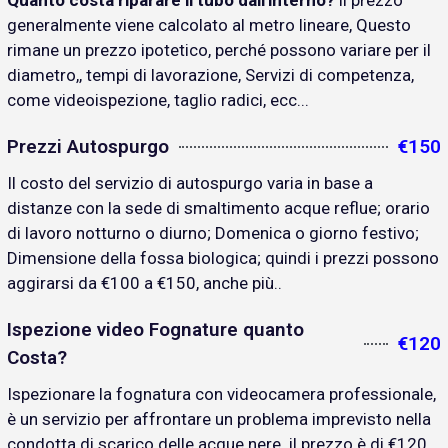
Quanto costa riparare il tubo dall'interno?
il prezzo
generalmente viene calcolato al metro lineare, Questo
rimane un prezzo ipotetico, perché possono variare per il
diametro,, tempi di lavorazione, Servizi di competenza,
come videoispezione, taglio radici, ecc...
Prezzi Autospurgo
€150
Il costo del servizio di autospurgo varia in base a
distanze con la sede di smaltimento acque reflue; orario
di lavoro notturno o diurno; Domenica o giorno festivo;
Dimensione della fossa biologica; quindi i prezzi possono
aggirarsi da €100 a €150, anche più..
Ispezione video Fognature quanto
€120
Costa?
Ispezionare la fognatura con videocamera professionale,
è un servizio per affrontare un problema imprevisto nella
condotta di scarico delle acque nere. il prezzo è di €120..