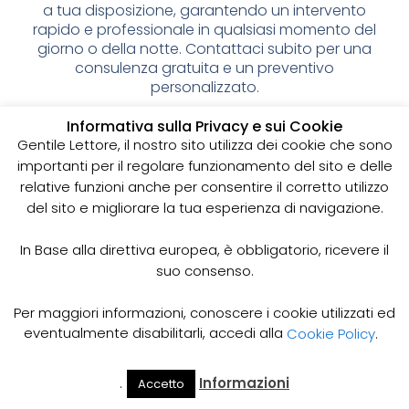
a tua disposizione, garantendo un intervento
rapido e professionale in qualsiasi momento del
giorno o della notte. Contattaci subito per una
consulenza gratuita e un preventivo
personalizzato.
Spurgo pozzi neri: cos’è e
Informativa sulla Privacy e sui Cookie
Gentile Lettore, il nostro sito utilizza dei cookie che sono
perché è importante
importanti per il regolare funzionamento del sito e delle
relative funzioni anche per consentire il corretto utilizzo
I pozzi neri sono delle strutture sotterranee utilizzate
del sito e migliorare la tua esperienza di navigazione.
per la raccolta delle acque reflue domestiche,
soprattutto in zone dove non è disponibile un
sistema di smaltimento delle acque fognarie. Lo
In Base alla direttiva europea, è obbligatorio, ricevere il
spurgo dei pozzi neri è un’operazione essenziale
suo consenso.
per garantire il corretto funzionamento del sistema
e prevenire il rischio di allagamenti, cattivi odori e
Per maggiori informazioni, conoscere i cookie utilizzati ed
infezioni.
eventualmente disabilitarli, accedi alla
Cookie Policy
.
Come funziona lo spurgo dei pozzi neri
Lo spurgo dei pozzi neri viene effettuato mediante
.
Informazioni
Accetto
Il Mio
Prezzi
Home
Cerca
l’utilizzo di apposite pompe e attrezzature
Account
Spurgo