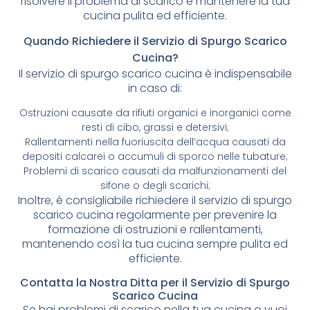
risolvere il problema di scarico e mantenere la tua
cucina pulita ed efficiente.
Quando Richiedere il Servizio di Spurgo Scarico
Cucina?
Il servizio di spurgo scarico cucina è indispensabile
in caso di:
Ostruzioni causate da rifiuti organici e inorganici come
resti di cibo, grassi e detersivi;
Rallentamenti nella fuoriuscita dell’acqua causati da
depositi calcarei o accumuli di sporco nelle tubature;
Problemi di scarico causati da malfunzionamenti del
sifone o degli scarichi;
Inoltre, è consigliabile richiedere il servizio di spurgo
scarico cucina regolarmente per prevenire la
formazione di ostruzioni e rallentamenti,
mantenendo così la tua cucina sempre pulita ed
efficiente.
Contatta la Nostra Ditta per il Servizio di Spurgo
Scarico Cucina
Se hai problemi di scarico nella tua cucina o vuoi