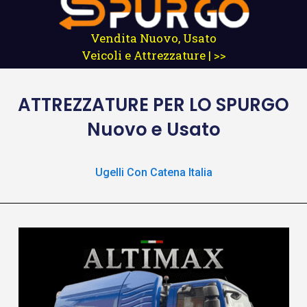
Vendita Nuovo, Usato
Veicoli e Attrezzature | >>
ATTREZZATURE
PER LO SPURGO
Nuovo e Usato
Ugelli Con Catena Italia