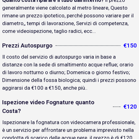
Quanto costa riparare il tubo dall'interno?
il prezzo
generalmente viene calcolato al metro lineare, Questo
rimane un prezzo ipotetico, perché possono variare per il
diametro,, tempi di lavorazione, Servizi di competenza,
come videoispezione, taglio radici, ecc...
Prezzi Autospurgo
€150
Il costo del servizio di autospurgo varia in base a
distanze con la sede di smaltimento acque reflue; orario
di lavoro notturno o diurno; Domenica o giorno festivo;
Dimensione della fossa biologica; quindi i prezzi possono
aggirarsi da €100 a €150, anche più..
Ispezione video Fognature quanto
€120
Costa?
Ispezionare la fognatura con videocamera professionale,
è un servizio per affrontare un problema imprevisto nella
condotta di scarico delle acque nere. il prezzo è di €120..