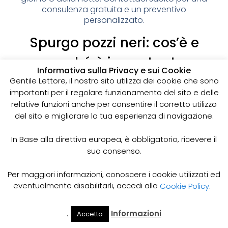
consulenza gratuita e un preventivo
personalizzato.
Spurgo pozzi neri: cos’è e
perché è importante
Informativa sulla Privacy e sui Cookie
I pozzi neri sono delle strutture sotterranee utilizzate
Gentile Lettore, il nostro sito utilizza dei cookie che sono
per la raccolta delle acque reflue domestiche,
importanti per il regolare funzionamento del sito e delle
soprattutto in zone dove non è disponibile un
relative funzioni anche per consentire il corretto utilizzo
sistema di smaltimento delle acque fognarie. Lo
del sito e migliorare la tua esperienza di navigazione.
spurgo dei pozzi neri è un’operazione essenziale
per garantire il corretto funzionamento del sistema
In Base alla direttiva europea, è obbligatorio, ricevere il
e prevenire il rischio di allagamenti, cattivi odori e
suo consenso.
infezioni.
Come funziona lo spurgo dei pozzi neri
Per maggiori informazioni, conoscere i cookie utilizzati ed
Lo spurgo dei pozzi neri viene effettuato mediante
eventualmente disabilitarli, accedi alla
Cookie Policy
.
l’utilizzo di apposite pompe e attrezzature
specifiche, in grado di aspirare e rimuovere le
.
Informazioni
Accetto
acque reflue e i sedimenti accumulati all’interno del
Il Mio
Prezzi
Home
Cerca
Account
Spurgo
pozzo. Il materiale estratto viene poi trasportato in