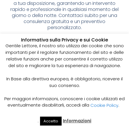
a tua disposizione, garantendo un intervento
rapido e professionale in qualsiasi momento del
giorno o della notte. Contattaci subito per una
consulenza gratuita e un preventivo
personalizzato.
Spurgo pozzi neri: cos’è e
Informativa sulla Privacy e sui Cookie
Gentile Lettore, il nostro sito utilizza dei cookie che sono
perché è importante
importanti per il regolare funzionamento del sito e delle
relative funzioni anche per consentire il corretto utilizzo
I pozzi neri sono delle strutture sotterranee utilizzate
del sito e migliorare la tua esperienza di navigazione.
per la raccolta delle acque reflue domestiche,
soprattutto in zone dove non è disponibile un
sistema di smaltimento delle acque fognarie. Lo
In Base alla direttiva europea, è obbligatorio, ricevere il
spurgo dei pozzi neri è un’operazione essenziale
suo consenso.
per garantire il corretto funzionamento del sistema
e prevenire il rischio di allagamenti, cattivi odori e
Per maggiori informazioni, conoscere i cookie utilizzati ed
infezioni.
eventualmente disabilitarli, accedi alla
Cookie Policy
.
Come funziona lo spurgo dei pozzi neri
Lo spurgo dei pozzi neri viene effettuato mediante
.
Informazioni
Accetto
Il Mio
Prezzi
Home
Cerca
l’utilizzo di apposite pompe e attrezzature
Account
Spurgo