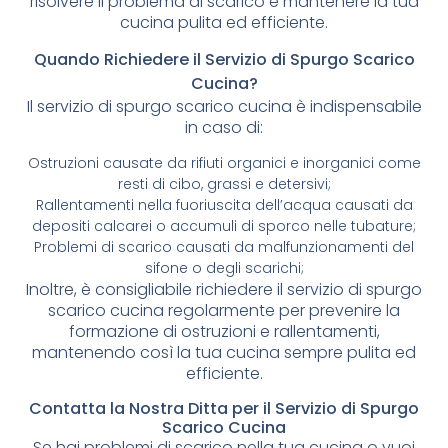
risolvere il problema di scarico e mantenere la tua
cucina pulita ed efficiente.
Quando Richiedere il Servizio di Spurgo Scarico
Cucina?
Il servizio di spurgo scarico cucina è indispensabile
in caso di:
Ostruzioni causate da rifiuti organici e inorganici come
resti di cibo, grassi e detersivi;
Rallentamenti nella fuoriuscita dell’acqua causati da
depositi calcarei o accumuli di sporco nelle tubature;
Problemi di scarico causati da malfunzionamenti del
sifone o degli scarichi;
Inoltre, è consigliabile richiedere il servizio di spurgo
scarico cucina regolarmente per prevenire la
formazione di ostruzioni e rallentamenti,
mantenendo così la tua cucina sempre pulita ed
efficiente.
Contatta la Nostra Ditta per il Servizio di Spurgo
Scarico Cucina
Se hai problemi di scarico nella tua cucina o vuoi