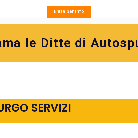
Entra per info
ama le Ditte di Autosp
URGO SERVIZI