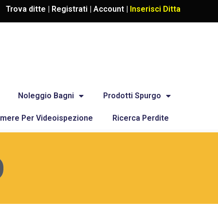
Trova ditte |
Registrati
|
Account
|
Inserisci Ditta
Noleggio Bagni
Prodotti Spurgo
mere Per Videoispezione
Ricerca Perdite