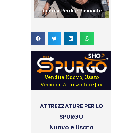
Ricerca Perdite Piemonte
Vendita Nuovo, Usato
Veicoli e Attrezzature | >>
ATTREZZATURE
PER LO
SPURGO
Nuovo e Usato