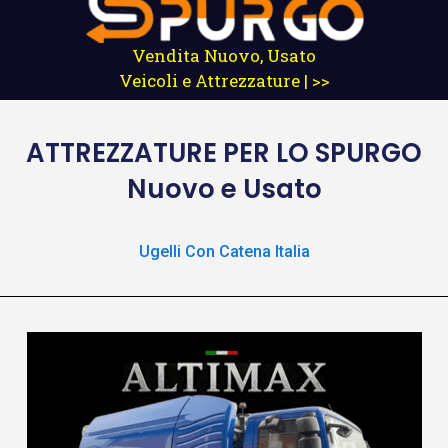
Vendita Nuovo, Usato
Veicoli e Attrezzature | >>
ATTREZZATURE
PER LO SPURGO
Nuovo e Usato
Ugelli Con Catena Italia