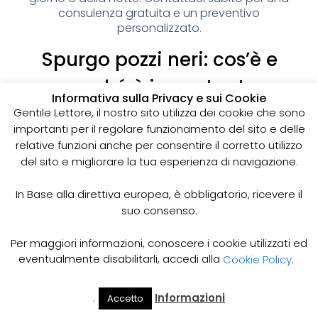
consulenza gratuita e un preventivo
personalizzato.
Spurgo pozzi neri: cos’è e
perché è importante
Informativa sulla Privacy e sui Cookie
I pozzi neri sono delle strutture sotterranee utilizzate
Gentile Lettore, il nostro sito utilizza dei cookie che sono
per la raccolta delle acque reflue domestiche,
importanti per il regolare funzionamento del sito e delle
soprattutto in zone dove non è disponibile un
relative funzioni anche per consentire il corretto utilizzo
sistema di smaltimento delle acque fognarie. Lo
del sito e migliorare la tua esperienza di navigazione.
spurgo dei pozzi neri è un’operazione essenziale
per garantire il corretto funzionamento del sistema
In Base alla direttiva europea, è obbligatorio, ricevere il
e prevenire il rischio di allagamenti, cattivi odori e
suo consenso.
infezioni.
Come funziona lo spurgo dei pozzi neri
Per maggiori informazioni, conoscere i cookie utilizzati ed
Lo spurgo dei pozzi neri viene effettuato mediante
eventualmente disabilitarli, accedi alla
Cookie Policy
.
l’utilizzo di apposite pompe e attrezzature
specifiche, in grado di aspirare e rimuovere le
.
Informazioni
Accetto
acque reflue e i sedimenti accumulati all’interno del
Il Mio
Prezzi
Home
Cerca
Account
Spurgo
pozzo. Il materiale estratto viene poi trasportato in