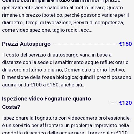
Quanto costa riparare il tubo dall'interno?
il prezzo
generalmente viene calcolato al metro lineare, Questo
rimane un prezzo ipotetico, perché possono variare per il
diametro,, tempi di lavorazione, Servizi di competenza,
come videoispezione, taglio radici, ecc...
Prezzi Autospurgo
€150
Il costo del servizio di autospurgo varia in base a
distanze con la sede di smaltimento acque reflue; orario
di lavoro notturno o diurno; Domenica o giorno festivo;
Dimensione della fossa biologica; quindi i prezzi possono
aggirarsi da €100 a €150, anche più..
Ispezione video Fognature quanto
€120
Costa?
Ispezionare la fognatura con videocamera professionale,
è un servizio per affrontare un problema imprevisto nella
condotta di scarico delle acque nere. il prezzo è di €120..