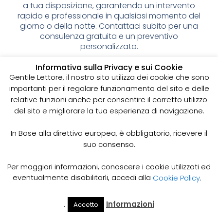
a tua disposizione, garantendo un intervento
rapido e professionale in qualsiasi momento del
giorno o della notte. Contattaci subito per una
consulenza gratuita e un preventivo
personalizzato.
Spurgo pozzi neri: cos’è e
Informativa sulla Privacy e sui Cookie
Gentile Lettore, il nostro sito utilizza dei cookie che sono
perché è importante
importanti per il regolare funzionamento del sito e delle
relative funzioni anche per consentire il corretto utilizzo
I pozzi neri sono delle strutture sotterranee utilizzate
del sito e migliorare la tua esperienza di navigazione.
per la raccolta delle acque reflue domestiche,
soprattutto in zone dove non è disponibile un
sistema di smaltimento delle acque fognarie. Lo
In Base alla direttiva europea, è obbligatorio, ricevere il
spurgo dei pozzi neri è un’operazione essenziale
suo consenso.
per garantire il corretto funzionamento del sistema
e prevenire il rischio di allagamenti, cattivi odori e
Per maggiori informazioni, conoscere i cookie utilizzati ed
infezioni.
eventualmente disabilitarli, accedi alla
Cookie Policy
.
Come funziona lo spurgo dei pozzi neri
Lo spurgo dei pozzi neri viene effettuato mediante
.
Informazioni
Accetto
Il Mio
Prezzi
Home
Cerca
l’utilizzo di apposite pompe e attrezzature
Account
Spurgo