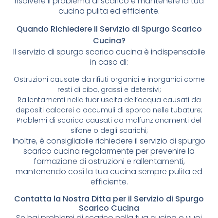
risolvere il problema di scarico e mantenere la tua
cucina pulita ed efficiente.
Quando Richiedere il Servizio di Spurgo Scarico
Cucina?
Il servizio di spurgo scarico cucina è indispensabile
in caso di:
Ostruzioni causate da rifiuti organici e inorganici come
resti di cibo, grassi e detersivi;
Rallentamenti nella fuoriuscita dell’acqua causati da
depositi calcarei o accumuli di sporco nelle tubature;
Problemi di scarico causati da malfunzionamenti del
sifone o degli scarichi;
Inoltre, è consigliabile richiedere il servizio di spurgo
scarico cucina regolarmente per prevenire la
formazione di ostruzioni e rallentamenti,
mantenendo così la tua cucina sempre pulita ed
efficiente.
Contatta la Nostra Ditta per il Servizio di Spurgo
Scarico Cucina
Se hai problemi di scarico nella tua cucina o vuoi