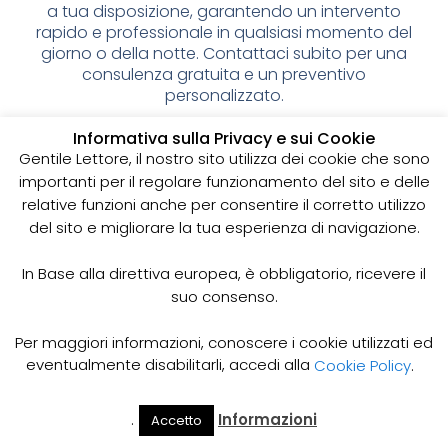
a tua disposizione, garantendo un intervento
rapido e professionale in qualsiasi momento del
giorno o della notte. Contattaci subito per una
consulenza gratuita e un preventivo
personalizzato.
Spurgo pozzi neri: cos’è e
Informativa sulla Privacy e sui Cookie
Gentile Lettore, il nostro sito utilizza dei cookie che sono
perché è importante
importanti per il regolare funzionamento del sito e delle
relative funzioni anche per consentire il corretto utilizzo
I pozzi neri sono delle strutture sotterranee utilizzate
del sito e migliorare la tua esperienza di navigazione.
per la raccolta delle acque reflue domestiche,
soprattutto in zone dove non è disponibile un
sistema di smaltimento delle acque fognarie. Lo
In Base alla direttiva europea, è obbligatorio, ricevere il
spurgo dei pozzi neri è un’operazione essenziale
suo consenso.
per garantire il corretto funzionamento del sistema
e prevenire il rischio di allagamenti, cattivi odori e
Per maggiori informazioni, conoscere i cookie utilizzati ed
infezioni.
eventualmente disabilitarli, accedi alla
Cookie Policy
.
Come funziona lo spurgo dei pozzi neri
Lo spurgo dei pozzi neri viene effettuato mediante
.
Informazioni
Accetto
Il Mio
Prezzi
Home
Cerca
l’utilizzo di apposite pompe e attrezzature
Account
Spurgo