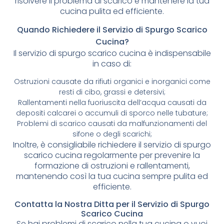
risolvere il problema di scarico e mantenere la tua
cucina pulita ed efficiente.
Quando Richiedere il Servizio di Spurgo Scarico
Cucina?
Il servizio di spurgo scarico cucina è indispensabile
in caso di:
Ostruzioni causate da rifiuti organici e inorganici come
resti di cibo, grassi e detersivi;
Rallentamenti nella fuoriuscita dell’acqua causati da
depositi calcarei o accumuli di sporco nelle tubature;
Problemi di scarico causati da malfunzionamenti del
sifone o degli scarichi;
Inoltre, è consigliabile richiedere il servizio di spurgo
scarico cucina regolarmente per prevenire la
formazione di ostruzioni e rallentamenti,
mantenendo così la tua cucina sempre pulita ed
efficiente.
Contatta la Nostra Ditta per il Servizio di Spurgo
Scarico Cucina
Se hai problemi di scarico nella tua cucina o vuoi