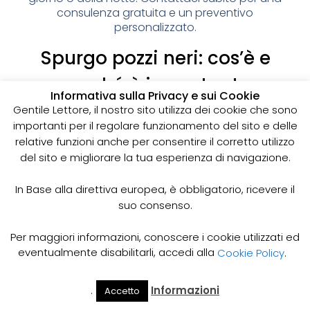
consulenza gratuita e un preventivo
personalizzato.
Spurgo pozzi neri: cos’è e
perché è importante
Informativa sulla Privacy e sui Cookie
I pozzi neri sono delle strutture sotterranee utilizzate
Gentile Lettore, il nostro sito utilizza dei cookie che sono
per la raccolta delle acque reflue domestiche,
importanti per il regolare funzionamento del sito e delle
soprattutto in zone dove non è disponibile un
relative funzioni anche per consentire il corretto utilizzo
sistema di smaltimento delle acque fognarie. Lo
del sito e migliorare la tua esperienza di navigazione.
spurgo dei pozzi neri è un’operazione essenziale
per garantire il corretto funzionamento del sistema
In Base alla direttiva europea, è obbligatorio, ricevere il
e prevenire il rischio di allagamenti, cattivi odori e
suo consenso.
infezioni.
Come funziona lo spurgo dei pozzi neri
Per maggiori informazioni, conoscere i cookie utilizzati ed
Lo spurgo dei pozzi neri viene effettuato mediante
eventualmente disabilitarli, accedi alla
Cookie Policy
.
l’utilizzo di apposite pompe e attrezzature
specifiche, in grado di aspirare e rimuovere le
.
Informazioni
Accetto
acque reflue e i sedimenti accumulati all’interno del
Il Mio
Prezzi
Home
Cerca
Account
Spurgo
pozzo. Il materiale estratto viene poi trasportato in