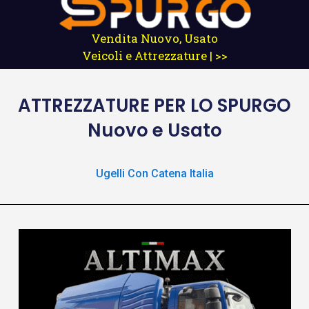
Vendita Nuovo, Usato
Veicoli e Attrezzature | >>
ATTREZZATURE
PER LO SPURGO
Nuovo e Usato
Ugelli Con Catena Italia