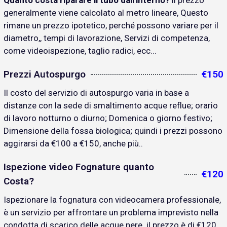
Quanto costa riparare il tubo dall'interno?
il prezzo
generalmente viene calcolato al metro lineare, Questo
rimane un prezzo ipotetico, perché possono variare per il
diametro,, tempi di lavorazione, Servizi di competenza,
come videoispezione, taglio radici, ecc...
Prezzi Autospurgo
€150
Il costo del servizio di autospurgo varia in base a
distanze con la sede di smaltimento acque reflue; orario
di lavoro notturno o diurno; Domenica o giorno festivo;
Dimensione della fossa biologica; quindi i prezzi possono
aggirarsi da €100 a €150, anche più..
Ispezione video Fognature quanto
€120
Costa?
Ispezionare la fognatura con videocamera professionale,
è un servizio per affrontare un problema imprevisto nella
condotta di scarico delle acque nere. il prezzo è di €120..