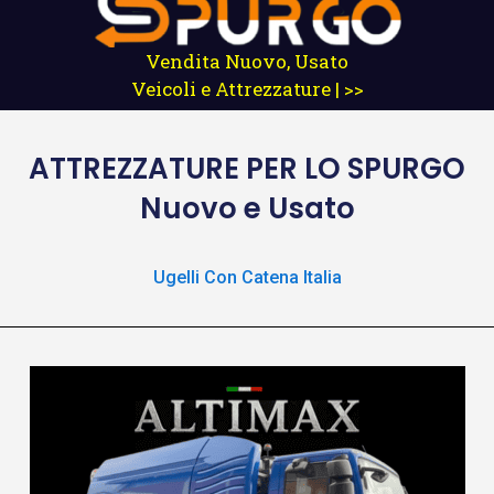
Vendita Nuovo, Usato
Veicoli e Attrezzature | >>
ATTREZZATURE
PER LO SPURGO
Nuovo e Usato
Ugelli Con Catena Italia