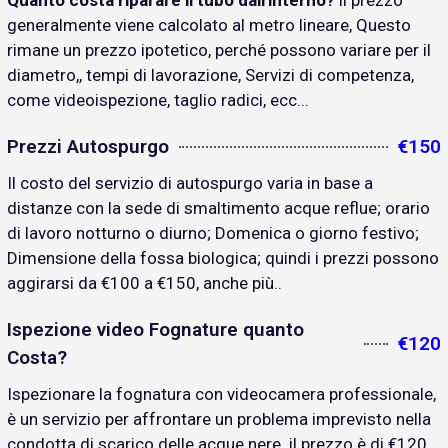
Quanto costa riparare il tubo dall'interno?
il prezzo
generalmente viene calcolato al metro lineare, Questo
rimane un prezzo ipotetico, perché possono variare per il
diametro,, tempi di lavorazione, Servizi di competenza,
come videoispezione, taglio radici, ecc...
Prezzi Autospurgo
€150
Il costo del servizio di autospurgo varia in base a
distanze con la sede di smaltimento acque reflue; orario
di lavoro notturno o diurno; Domenica o giorno festivo;
Dimensione della fossa biologica; quindi i prezzi possono
aggirarsi da €100 a €150, anche più..
Ispezione video Fognature quanto
€120
Costa?
Ispezionare la fognatura con videocamera professionale,
è un servizio per affrontare un problema imprevisto nella
condotta di scarico delle acque nere. il prezzo è di €120..