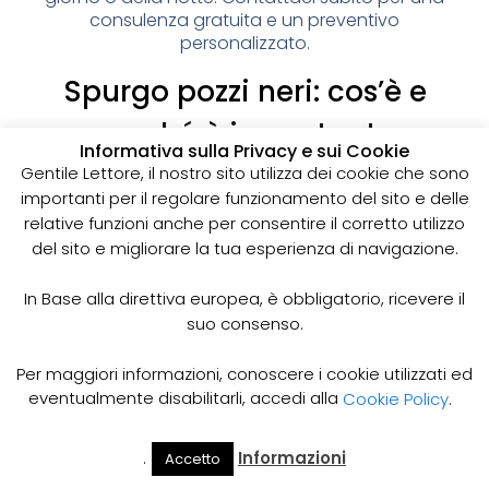
consulenza gratuita e un preventivo
personalizzato.
Spurgo pozzi neri: cos’è e
perché è importante
Informativa sulla Privacy e sui Cookie
I pozzi neri sono delle strutture sotterranee utilizzate
Gentile Lettore, il nostro sito utilizza dei cookie che sono
per la raccolta delle acque reflue domestiche,
importanti per il regolare funzionamento del sito e delle
soprattutto in zone dove non è disponibile un
relative funzioni anche per consentire il corretto utilizzo
sistema di smaltimento delle acque fognarie. Lo
del sito e migliorare la tua esperienza di navigazione.
spurgo dei pozzi neri è un’operazione essenziale
per garantire il corretto funzionamento del sistema
In Base alla direttiva europea, è obbligatorio, ricevere il
e prevenire il rischio di allagamenti, cattivi odori e
suo consenso.
infezioni.
Come funziona lo spurgo dei pozzi neri
Per maggiori informazioni, conoscere i cookie utilizzati ed
Lo spurgo dei pozzi neri viene effettuato mediante
eventualmente disabilitarli, accedi alla
Cookie Policy
.
l’utilizzo di apposite pompe e attrezzature
specifiche, in grado di aspirare e rimuovere le
.
Informazioni
Accetto
acque reflue e i sedimenti accumulati all’interno del
Il Mio
Prezzi
Home
Cerca
Account
Spurgo
pozzo. Il materiale estratto viene poi trasportato in