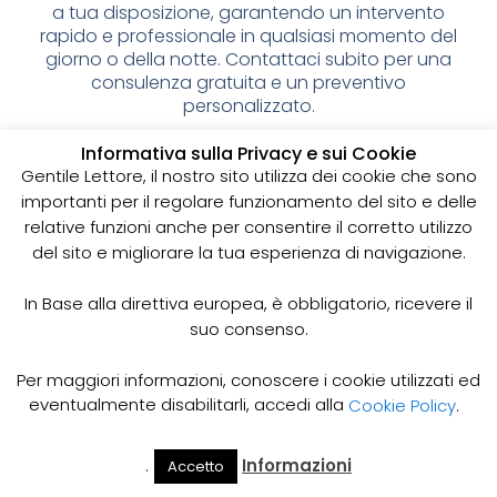
a tua disposizione, garantendo un intervento
rapido e professionale in qualsiasi momento del
giorno o della notte. Contattaci subito per una
consulenza gratuita e un preventivo
personalizzato.
Spurgo pozzi neri: cos’è e
Informativa sulla Privacy e sui Cookie
Gentile Lettore, il nostro sito utilizza dei cookie che sono
perché è importante
importanti per il regolare funzionamento del sito e delle
relative funzioni anche per consentire il corretto utilizzo
I pozzi neri sono delle strutture sotterranee utilizzate
del sito e migliorare la tua esperienza di navigazione.
per la raccolta delle acque reflue domestiche,
soprattutto in zone dove non è disponibile un
sistema di smaltimento delle acque fognarie. Lo
In Base alla direttiva europea, è obbligatorio, ricevere il
spurgo dei pozzi neri è un’operazione essenziale
suo consenso.
per garantire il corretto funzionamento del sistema
e prevenire il rischio di allagamenti, cattivi odori e
Per maggiori informazioni, conoscere i cookie utilizzati ed
infezioni.
eventualmente disabilitarli, accedi alla
Cookie Policy
.
Come funziona lo spurgo dei pozzi neri
Lo spurgo dei pozzi neri viene effettuato mediante
.
Informazioni
Accetto
Il Mio
Prezzi
Home
Cerca
l’utilizzo di apposite pompe e attrezzature
Account
Spurgo