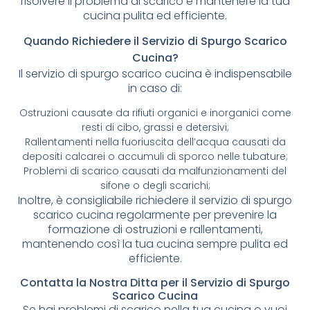
risolvere il problema di scarico e mantenere la tua
cucina pulita ed efficiente.
Quando Richiedere il Servizio di Spurgo Scarico
Cucina?
Il servizio di spurgo scarico cucina è indispensabile
in caso di:
Ostruzioni causate da rifiuti organici e inorganici come
resti di cibo, grassi e detersivi;
Rallentamenti nella fuoriuscita dell’acqua causati da
depositi calcarei o accumuli di sporco nelle tubature;
Problemi di scarico causati da malfunzionamenti del
sifone o degli scarichi;
Inoltre, è consigliabile richiedere il servizio di spurgo
scarico cucina regolarmente per prevenire la
formazione di ostruzioni e rallentamenti,
mantenendo così la tua cucina sempre pulita ed
efficiente.
Contatta la Nostra Ditta per il Servizio di Spurgo
Scarico Cucina
Se hai problemi di scarico nella tua cucina o vuoi