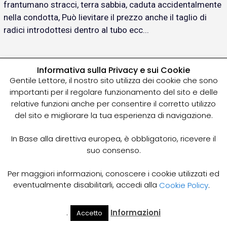
frantumano stracci, terra sabbia, caduta accidentalmente
nella condotta, Può lievitare il prezzo anche il taglio di
radici introdottesi dentro al tubo ecc...
Informativa sulla Privacy e sui Cookie
Gentile Lettore, il nostro sito utilizza dei cookie che sono
Tubi Spurgo
importanti per il regolare funzionamento del sito e delle
relative funzioni anche per consentire il corretto utilizzo
del sito e migliorare la tua esperienza di navigazione.
Ricerca Popolare:
In Base alla direttiva europea, è obbligatorio, ricevere il
suo consenso.
Ditte Spurghi Vicino a Me
Per maggiori informazioni, conoscere i cookie utilizzati ed
Tecnospurghi Livorno
eventualmente disabilitarli, accedi alla
Cookie Policy
.
COME QUANTIFICARE IL COSTO DELLO SPURGO POZZI
.
Informazioni
Accetto
Il Mio
Prezzi
Home
Cerca
Account
Spurgo
NERI