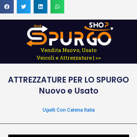
Vendita Nuovo, Usato
Veicoli e Attrezzature | >>
ATTREZZATURE
PER LO SPURGO
Nuovo e Usato
Ugelli Con Catena Italia