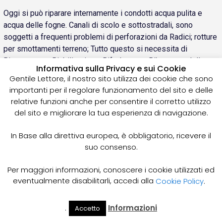
Oggi si può riparare internamente i condotti acqua pulita e
acqua delle fogne. Canali di scolo e sottostradali, sono
soggetti a frequenti problemi di perforazioni da Radici; rotture
per smottamenti terreno; Tutto questo si necessita di
Risanamento, Riabilitazione, Rifoderatura, Ribasatura della
Informativa sulla Privacy e sui Cookie
stessa tubazione interessata.
Gentile Lettore, il nostro sito utilizza dei cookie che sono
importanti per il regolare funzionamento del sito e delle
Ditte Relining, Riparazione Tubazioni dall’interno,
relative funzioni anche per consentire il corretto utilizzo
Spurghi Vicino a Me
del sito e migliorare la tua esperienza di navigazione.
In Base alla direttiva europea, è obbligatorio, ricevere il
suo consenso.
Per maggiori informazioni, conoscere i cookie utilizzati ed
eventualmente disabilitarli, accedi alla
Cookie Policy
.
.
Informazioni
Accetto
Il Mio
Prezzi
Home
Cerca
Account
Spurgo