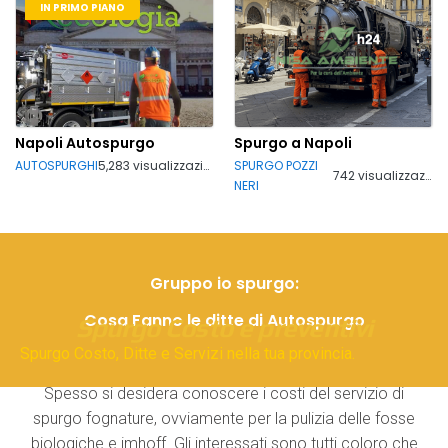
IN PRIMO PIANO
Napoli Autospurgo
Spurgo a Napoli
AUTOSPURGHI
5,283 visualizzazioni
SPURGO POZZI
742 visualizzazioni
NERI
Gruppo io spurgo:
Cosa Fanno le ditte di Autospurgo
Spurgo Costo e preventivi
Spurgo Costo, Ditte e Servizi nella tua provincia.
Spesso si desidera conoscere i costi del servizio di
spurgo fognature, ovviamente per la pulizia delle fosse
biologiche e imhoff. Gli interessati sono tutti coloro che