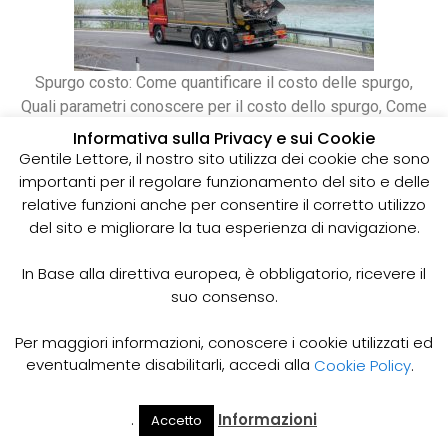
Spurgo costo: Come quantificare il costo delle spurgo,
Quali parametri conoscere per il costo dello spurgo, Come
risparmiare sui prezzi dello spurgo. Quanto costa
Informativa sulla Privacy e sui Cookie
svuotare le fosse biologiche.
Gentile Lettore, il nostro sito utilizza dei cookie che sono
importanti per il regolare funzionamento del sito e delle
relative funzioni anche per consentire il corretto utilizzo
del sito e migliorare la tua esperienza di navigazione.
In Base alla direttiva europea, è obbligatorio, ricevere il
suo consenso.
Per maggiori informazioni, conoscere i cookie utilizzati ed
eventualmente disabilitarli, accedi alla
Cookie Policy
.
.
Informazioni
Accetto
Il Mio
Prezzi
Home
Cerca
Account
Spurgo