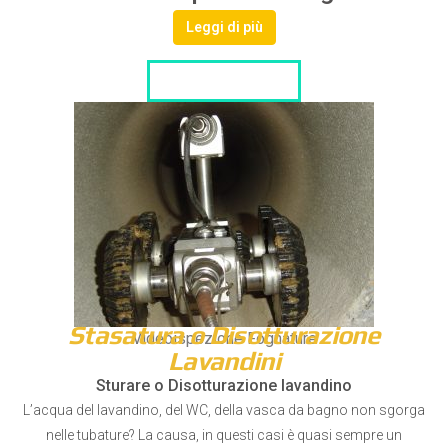
Leggi di più
LISTA DITTE
Stasatura o Disotturazione
Videoispezione Fognature
Lavandini
Sturare o Disotturazione lavandino
L’acqua del lavandino, del WC, della vasca da bagno non sgorga
nelle tubature? La causa, in questi casi è quasi sempre un