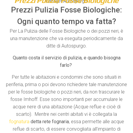
Prezzi Pulizia Fosse Biologiche
Canaljet Autospurgo
Prezzi Pulizia Fosse Biologiche:
Ogni quanto tempo va fatta?
Per La Pulizia delle Fosse Biologiche o dei pozzi neri, è
una manutenzione che va eseguita periodicamente da
ditte di Autospurgo.
Quanto costa il servizio di pulizia, e quando bisogna
farlo?
Per tutte le abitazioni e condomini che sono situati in
periferia, prima o poi devono richiedere tale manutenzione
per le fosse biologiche o pozzi neri, da non trascurare le
fosse Imhoff. Esse sono importanti per accumulare le
acque nere di una abitazione (Acque reflue e cioè di
scarto). Mentre nei centri abitati vi è collegata la
fognatura
detta
rete fognaria
, essa permette alle acque
reflue di scarto, di essere convogliata all’impianto di