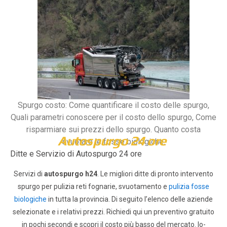
Spurgo costo: Come quantificare il costo delle spurgo,
Quali parametri conoscere per il costo dello spurgo, Come
risparmiare sui prezzi dello spurgo. Quanto costa
Autospurgo 24 ore
svuotare le fosse biologiche.
Ditte e Servizio di Autospurgo 24 ore
Servizi di
autospurgo h24
. Le migliori ditte di pronto intervento
spurgo per pulizia reti fognarie, svuotamento e
pulizia fosse
biologiche
in tutta la provincia. Di seguito l’elenco delle aziende
selezionate e i relativi prezzi.
Richiedi qui un preventivo gratuito
in pochi secondi e scopri il costo più basso del mercato.
Io-