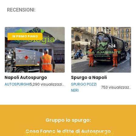
RECENSIONI:
IN PRIMO PIANO
Napoli Autospurgo
Spurgo a Napoli
AUTOSPURGHI
5,290 visualizzazioni
SPURGO POZZI
753 visualizzazioni
NERI
Gruppo io spurgo:
Cosa Fanno le ditte di Autospurgo
Spurgo Costo e preventivi