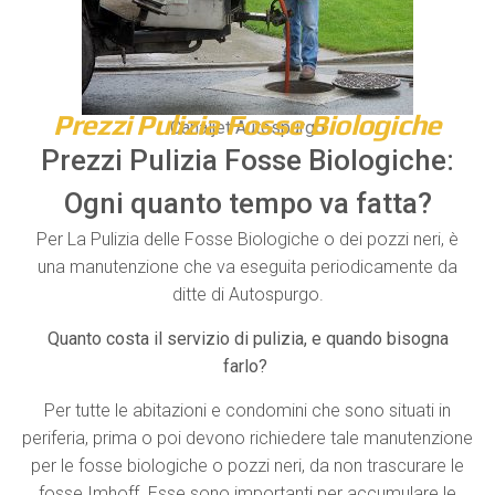
Prezzi Pulizia Fosse Biologiche
Canaljet Autospurgo
Prezzi Pulizia Fosse Biologiche:
Ogni quanto tempo va fatta?
Per La Pulizia delle Fosse Biologiche o dei pozzi neri, è
una manutenzione che va eseguita periodicamente da
ditte di Autospurgo.
Quanto costa il servizio di pulizia, e quando bisogna
farlo?
Per tutte le abitazioni e condomini che sono situati in
periferia, prima o poi devono richiedere tale manutenzione
per le fosse biologiche o pozzi neri, da non trascurare le
fosse Imhoff. Esse sono importanti per accumulare le