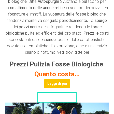
biologiche
, Ditte
Autospurghi
Svuotano e puliscono per
lo
smaltimento delle acque reflue
di scarico dei pozzi neri,
fognature
e imhoff. La
vuotatura delle fosse biologiche
tendenzialmente va eseguita
periodicamente
, Lo
spurgo
dei
pozzi neri
o delle fognature rendendo le
fosse
biologiche
pulite ed efficienti del loro stato.
Prezzi e costi
sono stabiliti dalle
aziende
locali e dalle caratteristiche
dovute alle tempistiche di lavorazione, o se è un servizio
diurno o notturno, vedi trovi ditte per
Prezzi Pulizia Fosse Biologiche
.
Quanto costa…
Leggi di più
LISTA DITTE