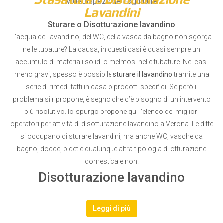
Videoispezione Fognature
Lavandini
Sturare o Disotturazione lavandino
L’acqua del lavandino, del WC, della vasca da bagno non sgorga
nelle tubature? La causa, in questi casi è quasi sempre un
accumulo di materiali solidi o melmosi nelle tubature. Nei casi
meno gravi, spesso è possibile
sturare il lavandino
tramite una
serie di rimedi fatti in casa o prodotti specifici. Se però il
problema si ripropone, è segno che c’è bisogno di un intervento
più risolutivo. Io-spurgo propone qui l’elenco dei migliori
operatori per attività di disotturazione lavandino a Verona. Le ditte
si occupano di sturare lavandini, ma anche WC, vasche da
bagno, docce, bidet e qualunque altra tipologia di otturazione
domestica e non.
Disotturazione lavandino
Leggi di più