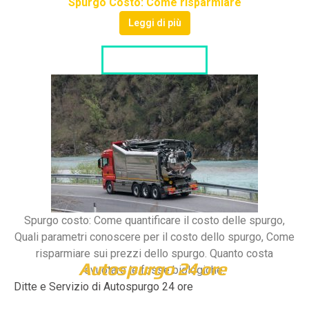
Spurgo Costo: Come risparmiare
Leggi di più
LISTA DITTE
Spurgo costo: Come quantificare il costo delle spurgo,
Quali parametri conoscere per il costo dello spurgo, Come
risparmiare sui prezzi dello spurgo. Quanto costa
Autospurgo 24 ore
svuotare le fosse biologiche.
Ditte e Servizio di Autospurgo 24 ore