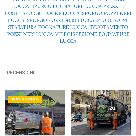
LUCCA
,
SPURGO FOGNATURE LUCCA PREZZI E
COSTI
,
SPURGO FOGNE LUCCA
,
SPURGO POZZI NERI
LUCCA
,
SPURGO POZZI NERI LUCCA 24 ORE SU 24
,
STASATURA FOGNATURE LUCCA
,
SVUOTAMENTO
POZZI NERI LUCCA
,
VIDEOISPEZIONE FOGNATURE
LUCCA
RECENSIONI:
IN PRIMO PIANO