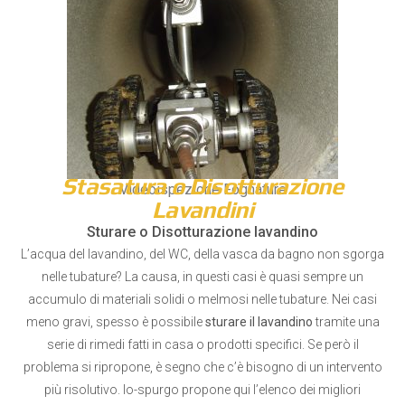
Stasatura o Disotturazione
Videoispezione Fognature
Lavandini
Sturare o Disotturazione lavandino
L’acqua del lavandino, del WC, della vasca da bagno non sgorga
nelle tubature? La causa, in questi casi è quasi sempre un
accumulo di materiali solidi o melmosi nelle tubature. Nei casi
meno gravi, spesso è possibile
sturare il lavandino
tramite una
serie di rimedi fatti in casa o prodotti specifici. Se però il
problema si ripropone, è segno che c’è bisogno di un intervento
più risolutivo. Io-spurgo propone qui l’elenco dei migliori