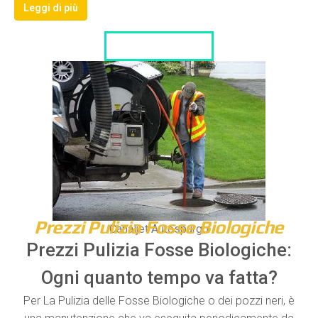
Leggi di più
LISTA DITTE
Prezzi Pulizia Fosse Biologiche
Canaljet Autospurgo
Prezzi Pulizia Fosse Biologiche:
Ogni quanto tempo va fatta?
Per La Pulizia delle Fosse Biologiche o dei pozzi neri, è