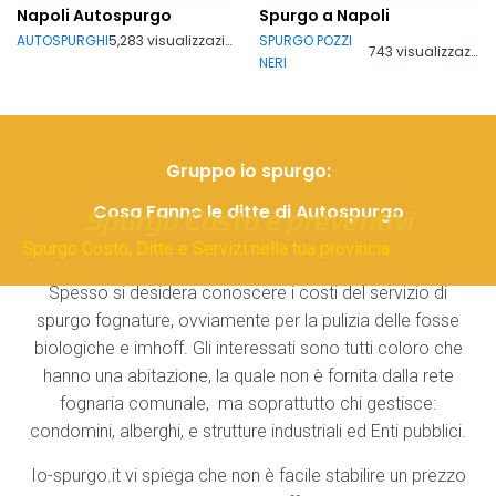
Napoli Autospurgo
Spurgo a Napoli
AUTOSPURGHI
5,283 visualizzazioni
SPURGO POZZI
743 visualizzazioni
NERI
Gruppo io spurgo:
Cosa Fanno le ditte di Autospurgo
Spurgo Costo e preventivi
Spurgo Costo, Ditte e Servizi nella tua provincia.
Spesso si desidera conoscere i costi del servizio di
spurgo fognature, ovviamente per la pulizia delle fosse
biologiche e imhoff. Gli interessati sono tutti coloro che
hanno una abitazione, la quale non è fornita dalla rete
fognaria comunale, ma soprattutto chi gestisce:
condomini, alberghi, e strutture industriali ed Enti pubblici.
Io-spurgo.it vi spiega che non è facile stabilire un prezzo