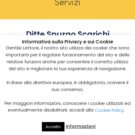
Servizi
Ditte Spurgo Scarichi
Domestici - Servizi
Informativa sulla Privacy e sui Cookie
Gentile Lettore, il nostro sito utilizza dei cookie che sono
Professionali per la Pulizia
importanti per il regolare funzionamento del sito e delle
degli Scarichi
relative funzioni anche per consentire il corretto utilizzo
Hai bisogno di una ditta specializzata per lo spurgo
del sito e migliorare la tua esperienza di navigazione.
degli scarichi domestici? Affidati alla nostra
esperienza pluriennale per la pulizia degli impianti di
In Base alla direttiva europea, è obbligatorio, ricevere il
scarico con servizi professionali a prezzi
suo consenso.
competitivi. Contattaci ora!
Per maggiori informazioni, conoscere i cookie utilizzati ed
Servizio Spurgo Scarichi
eventualmente disabilitarli, accedi alla
Cookie Policy
.
Domestici di Alta Qualità
.
Informazioni
Accetto
Rimozione Tappi e Intasamenti degli Scarichi
Il Mio
Prezzi
Home
Cerca
Account
Spurgo
Domestici