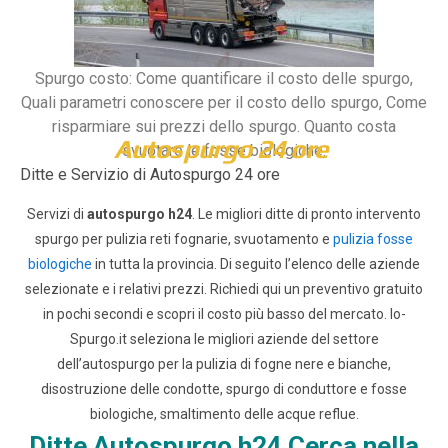
Spurgo costo: Come quantificare il costo delle spurgo,
Quali parametri conoscere per il costo dello spurgo, Come
risparmiare sui prezzi dello spurgo. Quanto costa
Autospurgo 24 ore
svuotare le fosse biologiche.
Ditte e Servizio di Autospurgo 24 ore
Servizi di
autospurgo h24
. Le migliori ditte di pronto intervento
spurgo per pulizia reti fognarie, svuotamento e
pulizia fosse
biologiche
in tutta la provincia. Di seguito l’elenco delle aziende
selezionate e i relativi prezzi.
Richiedi qui un preventivo gratuito
in pochi secondi e scopri il costo più basso del mercato.
Io-
Spurgo.it seleziona le migliori aziende del settore
dell’autospurgo per la pulizia di fogne nere e bianche,
disostruzione delle condotte, spurgo di conduttore e fosse
biologiche, smaltimento delle acque reflue.
Ditte Autospurgo h24 Cerca nella