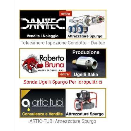
Telecamere Ispezione Condotte - Dantec
Sonda Ugelli Spurgo Per idropulitrici
ARTIC-TUBI Attrezzature Spurgo