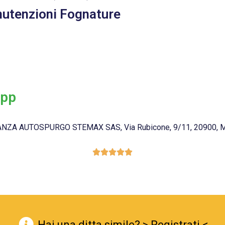
nutenzioni Fognature
pp
NZA AUTOSPURGO STEMAX SAS, Via Rubicone, 9/11, 20900, Mon





Hai una ditta simile? > Registrati <