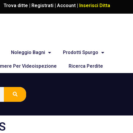
Trova ditte |
Registrati
|
Account
|
Inserisci Ditta
Noleggio Bagni
Prodotti Spurgo
mere Per Videoispezione
Ricerca Perdite
S