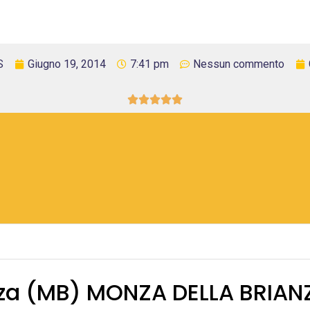
S
Giugno 19, 2014
7:41 pm
Nessun commento





nza (MB) MONZA DELLA BRIAN