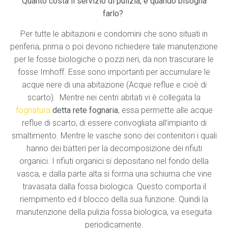
Quanto costa il servizio di pulizia, e quando bisogna
farlo?
Per tutte le abitazioni e condomini che sono situati in
periferia, prima o poi devono richiedere tale manutenzione
per le fosse biologiche o pozzi neri, da non trascurare le
fosse Imhoff. Esse sono importanti per accumulare le
acque nere di una abitazione (Acque reflue e cioè di
scarto). Mentre nei centri abitati vi è collegata la
fognatura
detta
rete fognaria
, essa permette alle acque
reflue di scarto, di essere convogliata all’impianto di
smaltimento. Mentre le vasche sono dei contenitori i quali
hanno dei batteri per la decomposizione dei rifiuti
organici. I rifiuti organici si depositano nel fondo della
vasca, e dalla parte alta si forma una schiuma che vine
travasata dalla fossa biologica. Questo comporta il
riempimento ed il blocco della sua funzione. Quindi la
manutenzione della pulizia fossa biologica, va eseguita
periodicamente.