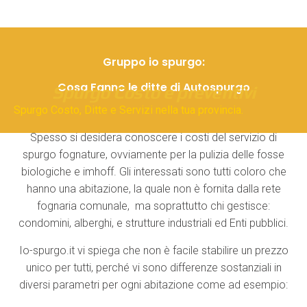
Gruppo io spurgo:
Cosa Fanno le ditte di Autospurgo
Spurgo Costo e preventivi
Spurgo Costo, Ditte e Servizi nella tua provincia.
Spesso si desidera conoscere i costi del servizio di
spurgo fognature, ovviamente per la pulizia delle fosse
biologiche e imhoff. Gli interessati sono tutti coloro che
hanno una abitazione, la quale non è fornita dalla rete
fognaria comunale, ma soprattutto chi gestisce:
condomini, alberghi, e strutture industriali ed Enti pubblici.
Io-spurgo.it vi spiega che non è facile stabilire un prezzo
unico per tutti, perché vi sono differenze sostanziali in
diversi parametri per ogni abitazione come ad esempio: