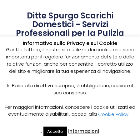
Ditte Spurgo Scarichi
Domestici - Servizi
Professionali per la Pulizia
degli Scarichi
Informativa sulla Privacy e sui Cookie
Hai bisogno di una ditta specializzata per lo spurgo
Gentile Lettore, il nostro sito utilizza dei cookie che sono
degli scarichi domestici? Affidati alla nostra
importanti per il regolare funzionamento del sito e delle
esperienza pluriennale per la pulizia degli impianti di
relative funzioni anche per consentire il corretto utilizzo
scarico con servizi professionali a prezzi
del sito e migliorare la tua esperienza di navigazione.
competitivi. Contattaci ora!
In Base alla direttiva europea, è obbligatorio, ricevere il
Servizio Spurgo Scarichi
suo consenso.
Domestici di Alta Qualità
Per maggiori informazioni, conoscere i cookie utilizzati ed
Rimozione Tappi e Intasamenti degli Scarichi
eventualmente disabilitarli, accedi alla
Cookie Policy
.
Domestici
Se sei alla ricerca di una ditta specializzata nella
.
Informazioni
Accetto
Il Mio
Prezzi
pulizia degli scarichi domestici, sei nel posto giusto.
Home
Cerca
Account
Spurgo
Offriamo servizi professionali di spurgo degli