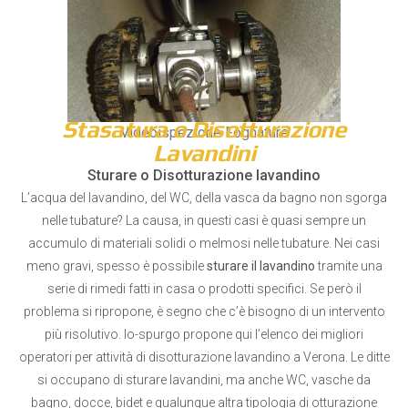
Stasatura o Disotturazione
Videoispezione Fognature
Lavandini
Sturare o Disotturazione lavandino
L’acqua del lavandino, del WC, della vasca da bagno non sgorga
nelle tubature? La causa, in questi casi è quasi sempre un
accumulo di materiali solidi o melmosi nelle tubature. Nei casi
meno gravi, spesso è possibile
sturare il lavandino
tramite una
serie di rimedi fatti in casa o prodotti specifici. Se però il
problema si ripropone, è segno che c’è bisogno di un intervento
più risolutivo. Io-spurgo propone qui l’elenco dei migliori
operatori per attività di disotturazione lavandino a Verona. Le ditte
si occupano di sturare lavandini, ma anche WC, vasche da
bagno, docce, bidet e qualunque altra tipologia di otturazione