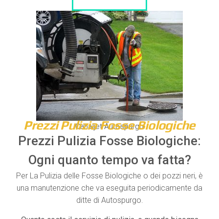
LISTA DITTE
Prezzi Pulizia Fosse Biologiche
Canaljet Autospurgo
Prezzi Pulizia Fosse Biologiche:
Ogni quanto tempo va fatta?
Per La Pulizia delle Fosse Biologiche o dei pozzi neri, è
una manutenzione che va eseguita periodicamente da
ditte di Autospurgo.