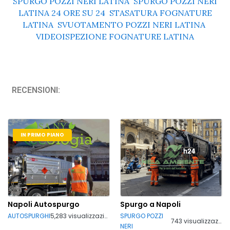
SPURGO POZZI NERI LATINA
,
SPURGO POZZI NERI
LATINA 24 ORE SU 24
,
STASATURA FOGNATURE
LATINA
,
SVUOTAMENTO POZZI NERI LATINA
,
VIDEOISPEZIONE FOGNATURE LATINA
RECENSIONI:
IN PRIMO PIANO
Napoli Autospurgo
Spurgo a Napoli
AUTOSPURGHI
5,283 visualizzazioni
SPURGO POZZI
743 visualizzazioni
NERI