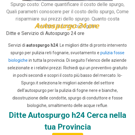
Spurgo costo: Come quantificare il costo delle spurgo,
Quali parametri conoscere per il costo dello spurgo, Come
risparmiare sui prezzi dello spurgo. Quanto costa
Autospurgo 24 ore
svuotare le fosse biologiche.
Ditte e Servizio di Autospurgo 24 ore
Servizi di
autospurgo h24
. Le migliori ditte di pronto intervento
spurgo per pulizia reti fognarie, svuotamento e
pulizia fosse
biologiche
in tutta la provincia. Di seguito l’elenco delle aziende
selezionate e i relativi prezzi.
Richiedi qui un preventivo gratuito
in pochi secondi e scopri il costo più basso del mercato.
Io-
Spurgo.it seleziona le migliori aziende del settore
dell’autospurgo per la pulizia di fogne nere e bianche,
disostruzione delle condotte, spurgo di conduttore e fosse
biologiche, smaltimento delle acque reflue.
Ditte Autospurgo h24 Cerca nella
tua Provincia