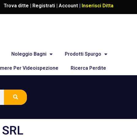
Trova ditte |
Registrati
|
Account
|
Inserisci Ditta
Noleggio Bagni
Prodotti Spurgo
mere Per Videoispezione
Ricerca Perdite
 SRL