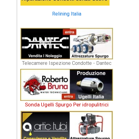
Relining Italia
Telecamere Ispezione Condotte - Dantec
Sonda Ugelli Spurgo Per idropulitrici