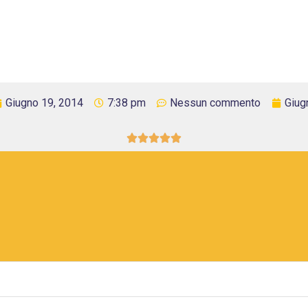
Giugno 19, 2014
7:38 pm
Nessun commento
Giug




