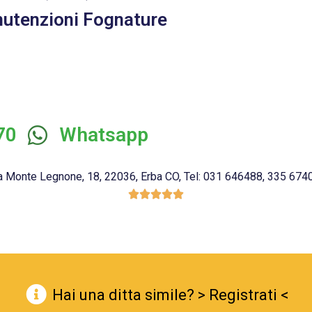
nutenzioni Fognature
70
Whatsapp
Monte Legnone, 18, 22036, Erba CO, Tel: 031 646488, 335 674067





Hai una ditta simile? > Registrati <