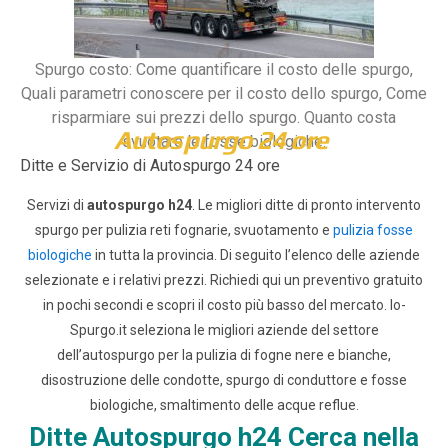
Spurgo costo: Come quantificare il costo delle spurgo,
Quali parametri conoscere per il costo dello spurgo, Come
risparmiare sui prezzi dello spurgo. Quanto costa
Autospurgo 24 ore
svuotare le fosse biologiche.
Ditte e Servizio di Autospurgo 24 ore
Servizi di
autospurgo h24
. Le migliori ditte di pronto intervento
spurgo per pulizia reti fognarie, svuotamento e
pulizia fosse
biologiche
in tutta la provincia. Di seguito l’elenco delle aziende
selezionate e i relativi prezzi.
Richiedi qui un preventivo gratuito
in pochi secondi e scopri il costo più basso del mercato.
Io-
Spurgo.it seleziona le migliori aziende del settore
dell’autospurgo per la pulizia di fogne nere e bianche,
disostruzione delle condotte, spurgo di conduttore e fosse
biologiche, smaltimento delle acque reflue.
Ditte Autospurgo h24 Cerca nella