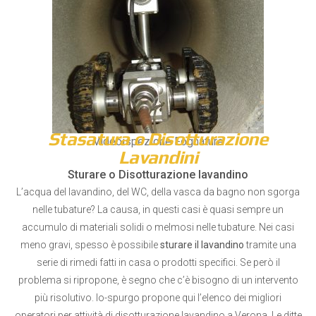
Stasatura o Disotturazione
Videoispezione Fognature
Lavandini
Sturare o Disotturazione lavandino
L’acqua del lavandino, del WC, della vasca da bagno non sgorga
nelle tubature? La causa, in questi casi è quasi sempre un
accumulo di materiali solidi o melmosi nelle tubature. Nei casi
meno gravi, spesso è possibile
sturare il lavandino
tramite una
serie di rimedi fatti in casa o prodotti specifici. Se però il
problema si ripropone, è segno che c’è bisogno di un intervento
più risolutivo. Io-spurgo propone qui l’elenco dei migliori
operatori per attività di disotturazione lavandino a Verona. Le ditte