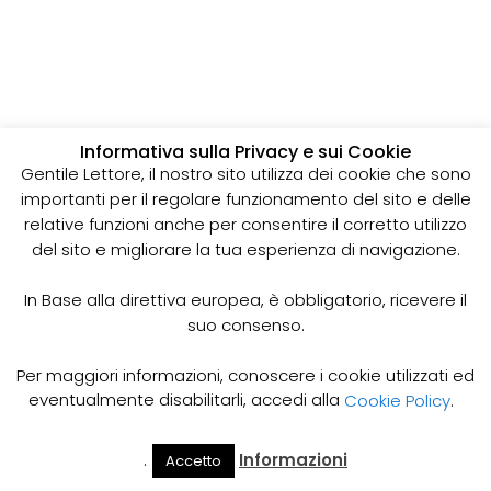
Informativa sulla Privacy e sui Cookie
Gentile Lettore, il nostro sito utilizza dei cookie che sono
importanti per il regolare funzionamento del sito e delle
relative funzioni anche per consentire il corretto utilizzo
del sito e migliorare la tua esperienza di navigazione.
In Base alla direttiva europea, è obbligatorio, ricevere il
suo consenso.
Per maggiori informazioni, conoscere i cookie utilizzati ed
eventualmente disabilitarli, accedi alla
Cookie Policy
.
Spurgo costo: Come quantificare il costo delle spurgo,
Quali parametri conoscere per il costo dello spurgo, Come
.
Informazioni
Accetto
Il Mio
Prezzi
Home
Cerca
Account
Spurgo
risparmiare sui prezzi dello spurgo. Quanto costa