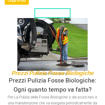
Leggi di più
LISTA DITTE
Prezzi Pulizia Fosse Biologiche
Canaljet Autospurgo
Prezzi Pulizia Fosse Biologiche:
Ogni quanto tempo va fatta?
Per La Pulizia delle Fosse Biologiche o dei pozzi neri, è
una manutenzione che va eseguita periodicamente da