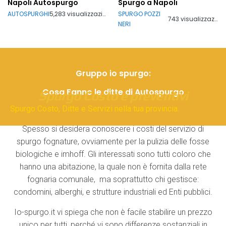
Napoli Autospurgo
Spurgo a Napoli
AUTOSPURGHI
5,283 visualizzazioni
SPURGO POZZI
743 visualizzazioni
NERI
Gruppo io spurgo:
Cosa Fanno le ditte di Autospurgo
Spurgo Costo e preventivi
Spurgo Costo, Ditte e Servizi nella tua provincia.
Spesso si desidera conoscere i costi del servizio di
spurgo fognature, ovviamente per la pulizia delle fosse
biologiche e imhoff. Gli interessati sono tutti coloro che
hanno una abitazione, la quale non è fornita dalla rete
fognaria comunale, ma soprattutto chi gestisce:
condomini, alberghi, e strutture industriali ed Enti pubblici.
Io-spurgo.it vi spiega che non è facile stabilire un prezzo
unico per tutti, perché vi sono differenze sostanziali in