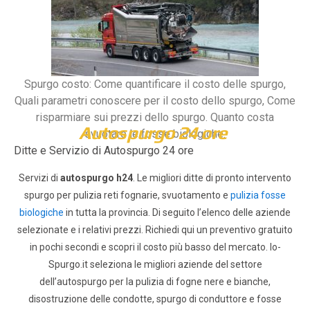
Spurgo costo: Come quantificare il costo delle spurgo,
Quali parametri conoscere per il costo dello spurgo, Come
risparmiare sui prezzi dello spurgo. Quanto costa
Autospurgo 24 ore
svuotare le fosse biologiche.
Ditte e Servizio di Autospurgo 24 ore
Servizi di
autospurgo h24
. Le migliori ditte di pronto intervento
spurgo per pulizia reti fognarie, svuotamento e
pulizia fosse
biologiche
in tutta la provincia. Di seguito l’elenco delle aziende
selezionate e i relativi prezzi.
Richiedi qui un preventivo gratuito
in pochi secondi e scopri il costo più basso del mercato.
Io-
Spurgo.it seleziona le migliori aziende del settore
dell’autospurgo per la pulizia di fogne nere e bianche,
disostruzione delle condotte, spurgo di conduttore e fosse