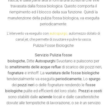
vasca, e dalla parte alta si forma una schiuma che vine
travasata dalla fossa biologica. Questo comporta il
riempimento ed il blocco della sua funzione. Quindi la
manutenzione della pulizia fossa biologica, va eseguita
periodicamente.
L’intervento va eseguito con
autospurgo
,
automezzo dotato di
canal jet, che permette di svuotare e pulire la vasca.
Pulizia Fosse Biologiche
Servizio Pulizia fosse
biologiche
, Ditte
Autospurghi
Svuotano e puliscono per
lo
smaltimento delle acque reflue
di scarico dei pozzi neri,
fognature
e imhoff. La
vuotatura delle fosse biologiche
tendenzialmente va eseguita
periodicamente
, Lo
spurgo
dei
pozzi neri
o delle fognature rendendo le
fosse
biologiche
pulite ed efficienti del loro stato.
Prezzi e costi
sono stabiliti dalle
aziende
locali e dalle caratteristiche
dovute alle tempistiche di lavorazione, o se è un servizio