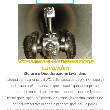
Stasatura o Disotturazione
Videoispezione Fognature
Lavandini
Sturare o Disotturazione lavandino
L’acqua del lavandino, del WC, della vasca da bagno non sgorga
nelle tubature? La causa, in questi casi è quasi sempre un
accumulo di materiali solidi o melmosi nelle tubature. Nei casi
meno gravi, spesso è possibile
sturare il lavandino
tramite una
serie di rimedi fatti in casa o prodotti specifici. Se però il