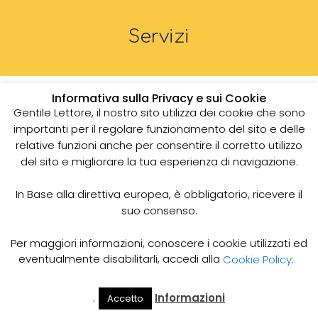
Servizi
Informativa sulla Privacy e sui Cookie
Ditte Spurgo Scarichi
Gentile Lettore, il nostro sito utilizza dei cookie che sono
Domestici - Servizi
importanti per il regolare funzionamento del sito e delle
relative funzioni anche per consentire il corretto utilizzo
Professionali per la Pulizia
del sito e migliorare la tua esperienza di navigazione.
degli Scarichi
Hai bisogno di una ditta specializzata per lo spurgo
In Base alla direttiva europea, è obbligatorio, ricevere il
degli scarichi domestici? Affidati alla nostra
suo consenso.
esperienza pluriennale per la pulizia degli impianti di
scarico con servizi professionali a prezzi
Per maggiori informazioni, conoscere i cookie utilizzati ed
competitivi. Contattaci ora!
eventualmente disabilitarli, accedi alla
Cookie Policy
.
Servizio Spurgo Scarichi
.
Informazioni
Accetto
Il Mio
Prezzi
Domestici di Alta Qualità
Home
Cerca
Account
Spurgo