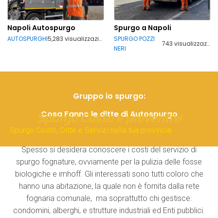
Napoli Autospurgo
Spurgo a Napoli
AUTOSPURGHI
5,283 visualizzazioni
SPURGO POZZI
743 visualizzazioni
NERI
Gruppo io spurgo:
Cosa Fanno le ditte di Autospurgo
Spurgo Costo e preventivi
Spurgo Costo, Ditte e Servizi nella tua provincia.
Spesso si desidera conoscere i costi del servizio di
spurgo fognature, ovviamente per la pulizia delle fosse
biologiche e imhoff. Gli interessati sono tutti coloro che
hanno una abitazione, la quale non è fornita dalla rete
fognaria comunale, ma soprattutto chi gestisce:
condomini, alberghi, e strutture industriali ed Enti pubblici.