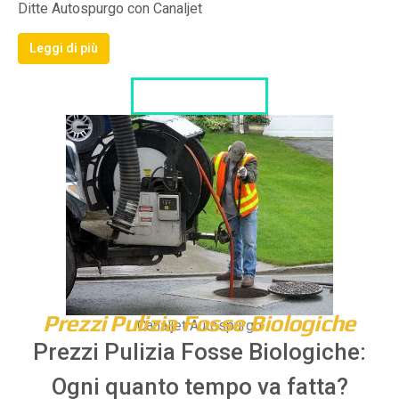
Ditte Autospurgo con Canaljet
Leggi di più
LISTA DITTE
Prezzi Pulizia Fosse Biologiche
Canaljet Autospurgo
Prezzi Pulizia Fosse Biologiche:
Ogni quanto tempo va fatta?