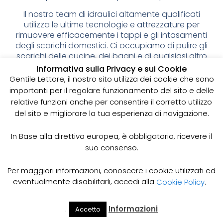
Il nostro team di idraulici altamente qualificati
utilizza le ultime tecnologie e attrezzature per
rimuovere efficacemente i tappi e gli intasamenti
degli scarichi domestici. Ci occupiamo di pulire gli
scarichi delle cucine, dei bagni e di qualsiasi altro
ambiente della tua casa.
Informativa sulla Privacy e sui Cookie
Gentile Lettore, il nostro sito utilizza dei cookie che sono
La pulizia degli scarichi è fondamentale per
importanti per il regolare funzionamento del sito e delle
prevenire problemi futuri, come l’accumulo di
relative funzioni anche per consentire il corretto utilizzo
sporco, i cattivi odori e gli scarichi intasati. Con il
del sito e migliorare la tua esperienza di navigazione.
nostro servizio di spurgo, ti garantiamo un
ambiente pulito e igienico per la tua famiglia.
In Base alla direttiva europea, è obbligatorio, ricevere il
Inoltre, offriamo un servizio di emergenza 24 ore su
suo consenso.
24 per gli intasamenti degli scarichi. Siamo sempre
pronti ad intervenire per risolvere qualsiasi
Per maggiori informazioni, conoscere i cookie utilizzati ed
problema.
eventualmente disabilitarli, accedi alla
Cookie Policy
.
Servizi di Pulizia degli Scarichi Domestici a Prezzi
Competitivi
.
Informazioni
Accetto
Il Mio
Prezzi
Contattaci oggi stesso per avere maggiori
Home
Cerca
Account
Spurgo
informazioni sui nostri servizi di pulizia degli scarichi