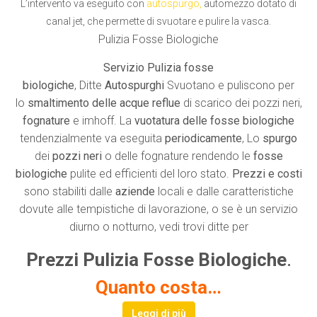
L’intervento va eseguito con
autospurgo
,
automezzo dotato di
canal jet, che permette di svuotare e pulire la vasca.
Pulizia Fosse Biologiche
Servizio Pulizia fosse
biologiche
, Ditte
Autospurghi
Svuotano e puliscono per
lo
smaltimento delle acque reflue
di scarico dei pozzi neri,
fognature
e imhoff. La
vuotatura delle fosse biologiche
tendenzialmente va eseguita
periodicamente
, Lo
spurgo
dei
pozzi neri
o delle fognature rendendo le
fosse
biologiche
pulite ed efficienti del loro stato.
Prezzi e costi
sono stabiliti dalle
aziende
locali e dalle caratteristiche
dovute alle tempistiche di lavorazione, o se è un servizio
diurno o notturno, vedi trovi ditte per
Prezzi Pulizia Fosse Biologiche
.
Quanto costa…
Leggi di più