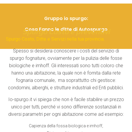
Gruppo io spurgo:
Cosa Fanno le ditte di Autospurgo
Spurgo Costo e preventivi
Spurgo Costo, Ditte e Servizi nella tua provincia.
Spesso si desidera conoscere i costi del servizio di
spurgo fognature, ovviamente per la pulizia delle fosse
biologiche e imhoff. Gli interessati sono tutti coloro che
hanno una abitazione, la quale non è fornita dalla rete
fognaria comunale, ma soprattutto chi gestisce:
condomini, alberghi, e strutture industriali ed Enti pubblici.
Io-spurgo.it vi spiega che non è facile stabilire un prezzo
unico per tutti, perché vi sono differenze sostanziali in
diversi parametri per ogni abitazione come ad esempio:
Capienza della fossa biologica e imhoff,