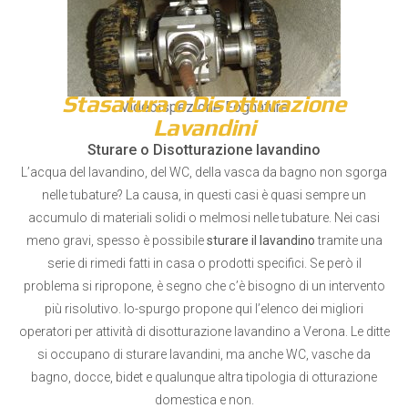
Stasatura o Disotturazione
Videoispezione Fognature
Lavandini
Sturare o Disotturazione lavandino
L’acqua del lavandino, del WC, della vasca da bagno non sgorga
nelle tubature? La causa, in questi casi è quasi sempre un
accumulo di materiali solidi o melmosi nelle tubature. Nei casi
meno gravi, spesso è possibile
sturare il lavandino
tramite una
serie di rimedi fatti in casa o prodotti specifici. Se però il
problema si ripropone, è segno che c’è bisogno di un intervento
più risolutivo. Io-spurgo propone qui l’elenco dei migliori
operatori per attività di disotturazione lavandino a Verona. Le ditte
si occupano di sturare lavandini, ma anche WC, vasche da
bagno, docce, bidet e qualunque altra tipologia di otturazione
domestica e non.