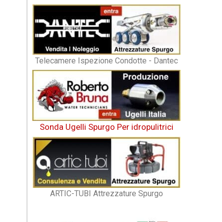
Telecamere Ispezione Condotte - Dantec
Sonda Ugelli Spurgo Per idropulitrici
ARTIC-TUBI Attrezzature Spurgo