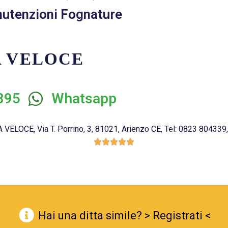
nutenzioni Fognature
A VELOCE
895
Whatsapp
LOCE, Via T. Porrino, 3, 81021, Arienzo CE, Tel: 0823 804339, 





Hai una ditta simile? > Registrati <