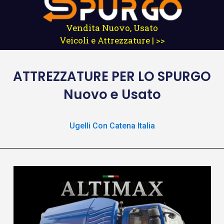
Vendita Nuovo, Usato
Veicoli e Attrezzature | >>
ATTREZZATURE
PER LO SPURGO
Nuovo e Usato
Ugelli Con Catena Italia