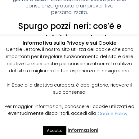
consulenza gratuita e un preventivo
personalizzato.
Spurgo pozzi neri: cos’è e
perché è importante
Informativa sulla Privacy e sui Cookie
I pozzi neri sono delle strutture sotterranee utilizzate
Gentile Lettore, il nostro sito utilizza dei cookie che sono
per la raccolta delle acque reflue domestiche,
importanti per il regolare funzionamento del sito e delle
soprattutto in zone dove non è disponibile un
relative funzioni anche per consentire il corretto utilizzo
sistema di smaltimento delle acque fognarie. Lo
del sito e migliorare la tua esperienza di navigazione.
spurgo dei pozzi neri è un’operazione essenziale
per garantire il corretto funzionamento del sistema
In Base alla direttiva europea, è obbligatorio, ricevere il
e prevenire il rischio di allagamenti, cattivi odori e
suo consenso.
infezioni.
Come funziona lo spurgo dei pozzi neri
Per maggiori informazioni, conoscere i cookie utilizzati ed
Lo spurgo dei pozzi neri viene effettuato mediante
eventualmente disabilitarli, accedi alla
Cookie Policy
.
l’utilizzo di apposite pompe e attrezzature
specifiche, in grado di aspirare e rimuovere le
.
Informazioni
Accetto
acque reflue e i sedimenti accumulati all’interno del
Il Mio
Prezzi
Home
Cerca
Account
Spurgo
pozzo. Il materiale estratto viene poi trasportato in