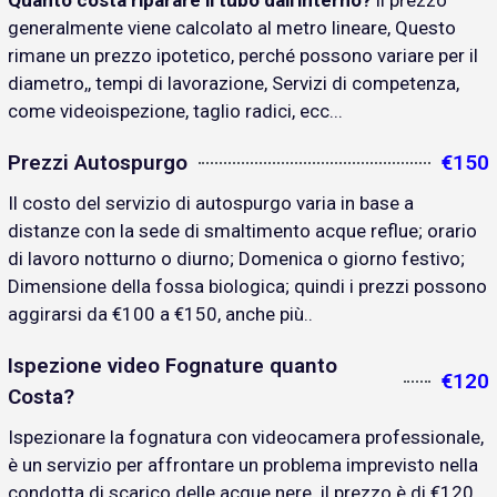
Quanto costa riparare il tubo dall'interno?
il prezzo
generalmente viene calcolato al metro lineare, Questo
rimane un prezzo ipotetico, perché possono variare per il
diametro,, tempi di lavorazione, Servizi di competenza,
come videoispezione, taglio radici, ecc...
Prezzi Autospurgo
€150
Il costo del servizio di autospurgo varia in base a
distanze con la sede di smaltimento acque reflue; orario
di lavoro notturno o diurno; Domenica o giorno festivo;
Dimensione della fossa biologica; quindi i prezzi possono
aggirarsi da €100 a €150, anche più..
Ispezione video Fognature quanto
€120
Costa?
Ispezionare la fognatura con videocamera professionale,
è un servizio per affrontare un problema imprevisto nella
condotta di scarico delle acque nere. il prezzo è di €120..