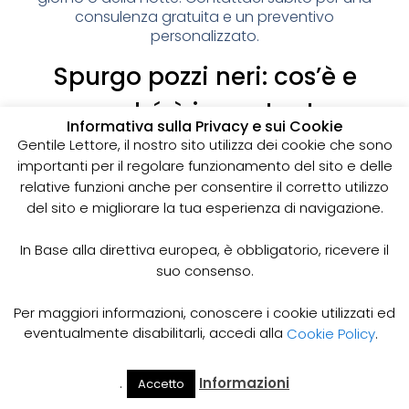
consulenza gratuita e un preventivo
personalizzato.
Spurgo pozzi neri: cos’è e
perché è importante
Informativa sulla Privacy e sui Cookie
I pozzi neri sono delle strutture sotterranee utilizzate
Gentile Lettore, il nostro sito utilizza dei cookie che sono
per la raccolta delle acque reflue domestiche,
importanti per il regolare funzionamento del sito e delle
soprattutto in zone dove non è disponibile un
relative funzioni anche per consentire il corretto utilizzo
sistema di smaltimento delle acque fognarie. Lo
del sito e migliorare la tua esperienza di navigazione.
spurgo dei pozzi neri è un’operazione essenziale
per garantire il corretto funzionamento del sistema
In Base alla direttiva europea, è obbligatorio, ricevere il
e prevenire il rischio di allagamenti, cattivi odori e
suo consenso.
infezioni.
Come funziona lo spurgo dei pozzi neri
Per maggiori informazioni, conoscere i cookie utilizzati ed
Lo spurgo dei pozzi neri viene effettuato mediante
eventualmente disabilitarli, accedi alla
Cookie Policy
.
l’utilizzo di apposite pompe e attrezzature
specifiche, in grado di aspirare e rimuovere le
.
Informazioni
Accetto
acque reflue e i sedimenti accumulati all’interno del
Il Mio
Prezzi
Home
Cerca
Account
Spurgo
pozzo. Il materiale estratto viene poi trasportato in