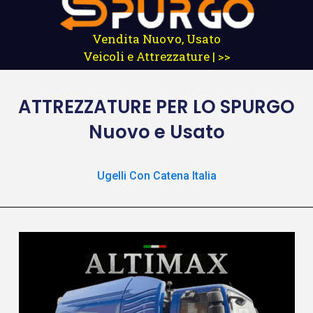
Vendita Nuovo, Usato
Veicoli e Attrezzature | >>
ATTREZZATURE
PER LO SPURGO
Nuovo e Usato
Ugelli Con Catena Italia