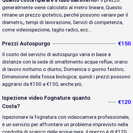
Quanto costa riparare il tubo dall'interno?
il prezzo
generalmente viene calcolato al metro lineare, Questo
rimane un prezzo ipotetico, perché possono variare per il
diametro,, tempi di lavorazione, Servizi di competenza,
come videoispezione, taglio radici, ecc...
Prezzi Autospurgo
€150
Il costo del servizio di autospurgo varia in base a
distanze con la sede di smaltimento acque reflue; orario
di lavoro notturno o diurno; Domenica o giorno festivo;
Dimensione della fossa biologica; quindi i prezzi possono
aggirarsi da €100 a €150, anche più..
Ispezione video Fognature quanto
€120
Costa?
Ispezionare la fognatura con videocamera professionale,
è un servizio per affrontare un problema imprevisto nella
condotta di scarico delle acque nere. il prezzo è di €120..